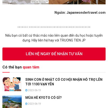
Nguồn: Japanwondertravel.com
Nếu bạn có bất cứ thắc mắc nào liên quan đến du học hoặc tuyển
dụng. Hãy liên hệ hay với TRUONG TIEN JP
LIÊN HỆ NGAY ĐỂ NHẬN TƯ VẤN
Có thể bạn
quan tâm
SINH CON Ở NHẬT CÓ CƠ HỘI NHẬN HỖ TRỢ LÊN
TỚI 1100 VẠN YÊN
2023-06-19
MÙA HÈ KYOTO CÓ GÌ?
2023-06-19