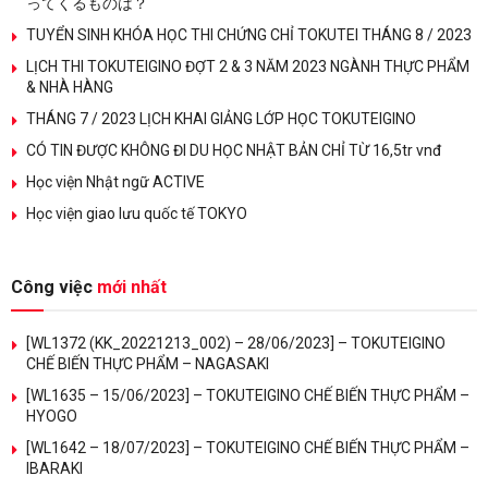
ってくるものは？
TUYỂN SINH KHÓA HỌC THI CHỨNG CHỈ TOKUTEI THÁNG 8 / 2023
LỊCH THI TOKUTEIGINO ĐỢT 2 & 3 NĂM 2023 NGÀNH THỰC PHẨM
& NHÀ HÀNG
THÁNG 7 / 2023 LỊCH KHAI GIẢNG LỚP HỌC TOKUTEIGINO
CÓ TIN ĐƯỢC KHÔNG ĐI DU HỌC NHẬT BẢN CHỈ TỪ 16,5tr vnđ
Học viện Nhật ngữ ACTIVE
Học viện giao lưu quốc tế TOKYO
Công việc
mới nhất
[WL1372 (KK_20221213_002) – 28/06/2023] – TOKUTEIGINO
CHẾ BIẾN THỰC PHẨM – NAGASAKI
[WL1635 – 15/06/2023] – TOKUTEIGINO CHẾ BIẾN THỰC PHẨM –
HYOGO
[WL1642 – 18/07/2023] – TOKUTEIGINO CHẾ BIẾN THỰC PHẨM –
IBARAKI