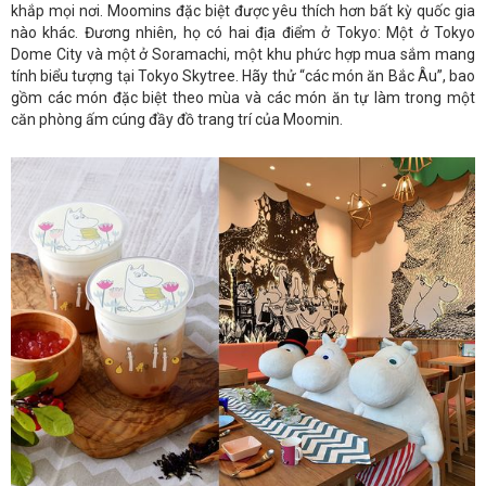
khắp mọi nơi. Moomins đặc biệt được yêu thích hơn bất kỳ quốc gia
nào khác. Đương nhiên, họ có hai địa điểm ở Tokyo: Một ở Tokyo
Dome City và một ở Soramachi, một khu phức hợp mua sắm mang
tính biểu tượng tại Tokyo Skytree. Hãy thử “các món ăn Bắc Âu”, bao
gồm các món đặc biệt theo mùa và các món ăn tự làm trong một
căn phòng ấm cúng đầy đồ trang trí của Moomin.