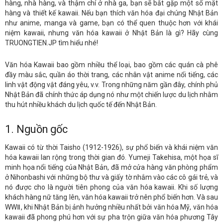
hàng, nhà hàng, và thậm chí ở nhà ga, bạn sẽ bắt gặp một số mặt
hàng và thiết kế kawaii. Nếu bạn thích văn hóa đại chúng Nhật Bản
như anime, manga và game, bạn có thể quen thuộc hơn với khái
niệm kawaii, nhưng văn hóa kawaii ở Nhật Bản là gì? Hãy cùng
TRUONGTIEN.JP tìm hiểu nhé!
Văn hóa Kawaii bao gồm nhiều thể loại, bao gồm các quán cà phê
đầy màu sắc, quần áo thời trang, các nhân vật anime nổi tiếng, các
linh vật động vật đáng yêu, v.v. Trong những năm gần đây, chính phủ
Nhật Bản đã chính thức áp dụng nó như một chiến lược du lịch nhằm
thu hút nhiều khách du lịch quốc tế đến Nhật Bản.
1. Nguồn gốc
Kawaii có từ thời Taisho (1912-1926), sự phổ biến và khái niệm văn
hóa kawaii lan rộng trong thời gian đó. Yumeji Takehisa, một họa sĩ
minh họa nổi tiếng của Nhật Bản, đã mở cửa hàng văn phòng phẩm
ở Nihonbashi với những bộ thư và giấy tờ nhắm vào các cô gái trẻ, và
nó được cho là người tiên phong của văn hóa kawaii. Khi số lượng
khách hàng nữ tăng lên, văn hóa kawaii trở nên phổ biến hơn. Và sau
WWⅡ, khi Nhật Bản bị ảnh hưởng nhiều nhất bởi văn hóa Mỹ, văn hóa
kawaii đã phong phú hơn với sự pha trộn giữa văn hóa phương Tây