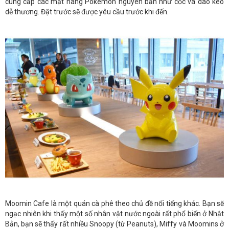
cung cấp các mặt hàng Pokémon nguyên bản như cốc và dao kéo
dễ thương. Đặt trước sẽ được yêu cầu trước khi đến.
Moomin Cafe là một quán cà phê theo chủ đề nổi tiếng khác. Bạn sẽ
ngạc nhiên khi thấy một số nhân vật nước ngoài rất phổ biến ở Nhật
Bản, bạn sẽ thấy rất nhiều Snoopy (từ Peanuts), Miffy và Moomins ở