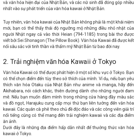
và văn hóa hiện đại của Nhật Bản, và các nữ sinh đã đóng góp nhiều
nhất vào sự phát triển của văn hóa kawaii ở Nhật Bản.
Tuy nhiên, văn hóa kawaii của Nhật Bản không phải là một khái niệm
mới, bạn có thể thấy thái độ ngưỡng mộ những điều nhỏ nhặt của
người Nhật ngay cả vào thời Heian (794-1185) trong bài thơ được
viết bởi Sei Shonagon (The Pillow Book). Văn hóa Kawaii đã được kết
nối sâu sắc với tinh thần và thẩm mỹ Nhật Bản từ bao đời nay.
2. Trải nghiệm văn hóa Kawaii ở Tokyo
Văn hóa Kawaii có thể được phát hiện ở một số khu vực ở Tokyo. Bạn
có thể chọn điểm đến tùy theo sở thích của mình. Ví dụ, nếu bạn yêu
thích văn hóa Otaku của Nhật Bản như anime và manga, hãy đến
Akihabara, nói cách khác, thiên đường dành cho những người đam
mê. Nếu bạn muốn đắm mình trong những cửa hàng đầy màu sắc
và đồ ngọt, Harajuku cung cấp mọi thứ bạn liên tưởng đến văn hóa
kawaii. Các quán cà phê theo chủ đề độc đáo và các công viên giải trí
nổi tiếng cũng có thể mang đến trải nghiệm kawaii và các địa điểm
ăn ảnh.
Dưới đây là những địa điểm hấp dẫn nhất để thưởng thức văn hóa
kawaii ở Tokyo.