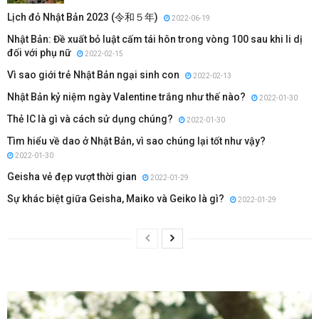
Lịch đỏ Nhật Bản 2023 (令和５年)
2022-06-19
Nhật Bản: Đề xuất bỏ luật cấm tái hôn trong vòng 100 sau khi li dị
đối với phụ nữ
2022-02-15
Vì sao giới trẻ Nhật Bản ngại sinh con
2022-02-13
Nhật Bản kỷ niệm ngày Valentine trắng như thế nào?
2022-01-30
Thẻ IC là gì và cách sử dụng chúng?
2022-01-30
Tìm hiểu về dao ở Nhật Bản, vì sao chúng lại tốt như vậy?
2022-01-30
Geisha vẻ đẹp vượt thời gian
2022-01-29
Sự khác biệt giữa Geisha, Maiko và Geiko là gì?
2022-01-29