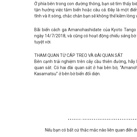
Ở phía bên trong con đường thông, bạn sẽ tìm thấy biển
tận hưởng việc tắm biển hoặc câu cá. Đây là một điể
tĩnh và ít sóng, chắc chắn bạn sẽ không thể kiềm lòng
Bãi biển cách ga Amanohashidate của Kyoto Tango R
ngày 14/7/2018, và cũng có hoạt động chiếu sáng bờ b
tuyệt vời.
THAM QUAN TỪ CÁP TREO VÀ ĐÀI QUAN SÁT
Bên cạnh trải nghiệm trên cây cầu thiên đường, hã
quan sát. Có hai đài quan sát ở hai bên bờ, “Aman
Kasamatsu” ở bên bờ biển đối diện.
Nếu bạn có bất cứ thắc mắc nào liên quan đến d