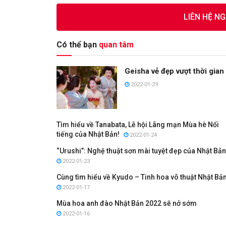
LIÊN HỆ N
Có thể bạn
quan tâm
Geisha vẻ đẹp vượt thời gian
2022-01-29
Tìm hiểu về Tanabata, Lễ hội Lãng mạn Mùa hè Nổi
tiếng của Nhật Bản!
2022-01-24
“Urushi”: Nghệ thuật sơn mài tuyệt đẹp của Nhật Bản
2022-01-23
Cùng tìm hiểu về Kyudo – Tinh hoa võ thuật Nhật Bả
2022-01-17
Mùa hoa anh đào Nhật Bản 2022 sẽ nở sớm
2022-01-16