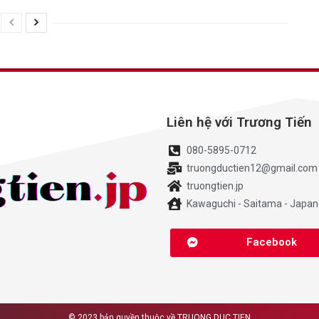
Liên hệ với Trương Tiến
080-5895-0712
truongductien12@gmail.com
truongtien.jp
Kawaguchi - Saitama - Japan
Facebook
© 2023 bản quyền thuộc về
TRUONG DUC TIEN