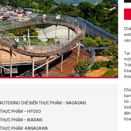
Chà
web
văn
Tại
một
Trờ
hóa
thô
Chú
bạn
tôi
OKUTEIGINO CHẾ BIẾN THỰC PHẨM – NAGASAKI
trì
N THỰC PHẨM – HYOGO
đến
hóa
N THỰC PHẨM – IBARAKI
ẾN THỰC PHẨM -KANAGAWA