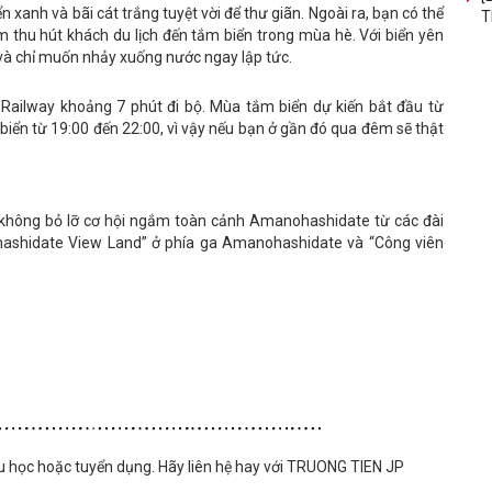
 xanh và bãi cát trắng tuyệt vời để thư giãn. Ngoài ra, bạn có thể
T
m thu hút khách du lịch đến tắm biển trong mùa hè. Với biển yên
 và chỉ muốn nhảy xuống nước ngay lập tức.
ailway khoảng 7 phút đi bộ. Mùa tắm biển dự kiến bắt đầu từ
iển từ 19:00 đến 22:00, vì vậy nếu bạn ở gần đó qua đêm sẽ thật
y không bỏ lỡ cơ hội ngắm toàn cảnh Amanohashidate từ các đài
ohashidate View Land” ở phía ga Amanohashidate và “Công viên
u học hoặc tuyển dụng. Hãy liên hệ hay với TRUONG TIEN JP