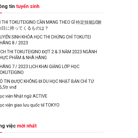
ông tin
tuyển sinh
I THI TOKUTEIGINO CẦN MANG THEO GÌ 特定技能試験
の日に持ってくるものは？
UYỂN SINH KHÓA HỌC THI CHỨNG CHỈ TOKUTEI
HÁNG 8 / 2023
ỊCH THI TOKUTEIGINO ĐỢT 2 & 3 NĂM 2023 NGÀNH
HỰC PHẨM & NHÀ HÀNG
HÁNG 7 / 2023 LỊCH KHAI GIẢNG LỚP HỌC
OKUTEIGINO
Ó TIN ĐƯỢC KHÔNG ĐI DU HỌC NHẬT BẢN CHỈ TỪ
6,5tr vnđ
ọc viện Nhật ngữ ACTIVE
ọc viện giao lưu quốc tế TOKYO
ng việc
mới nhất