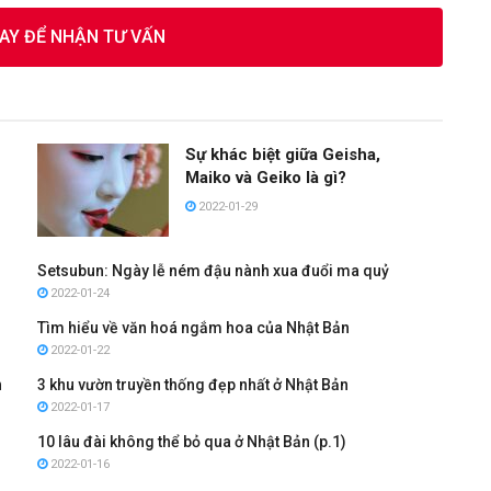
GAY ĐỂ NHẬN TƯ VẤN
Sự khác biệt giữa Geisha,
Maiko và Geiko là gì?
2022-01-29
Setsubun: Ngày lễ ném đậu nành xua đuổi ma quỷ
2022-01-24
Tìm hiểu về văn hoá ngắm hoa của Nhật Bản
2022-01-22
n
3 khu vườn truyền thống đẹp nhất ở Nhật Bản
2022-01-17
10 lâu đài không thể bỏ qua ở Nhật Bản (p.1)
2022-01-16