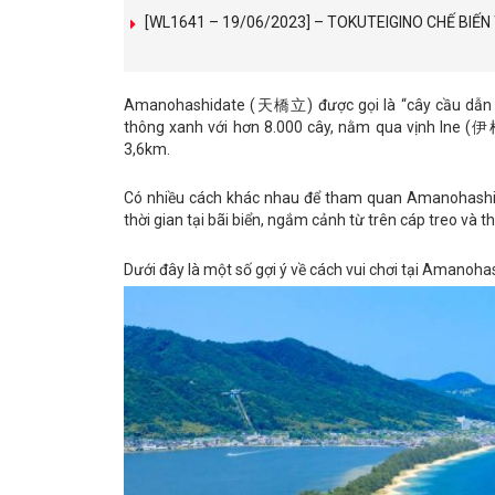
[WL1641 – 19/06/2023] – TOKUTEIGINO CHẾ BIẾ
Amanohashidate (天橋立) được gọi là “cây cầu dẫn lê
thông xanh với hơn 8.000 cây, nằm qua vịnh Ine (
3,6km.
Có nhiều cách khác nhau để tham quan Amanohashid
thời gian tại bãi biển, ngắm cảnh từ trên cáp treo và 
Dưới đây là một số gợi ý về cách vui chơi tại Amanoh