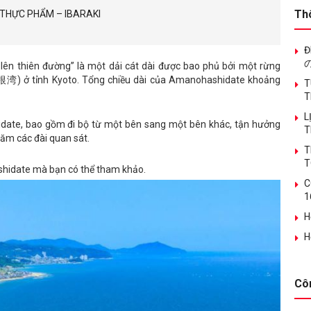
Th
N THỰC PHẨM – IBARAKI
Đ
n thiên đường” là một dải cát dài được bao phủ bởi một rừng
伊根湾) ở tỉnh Kyoto. Tổng chiều dài của Amanohashidate khoảng
T
T
L
ate, bao gồm đi bộ từ một bên sang một bên khác, tận hưởng
T
thăm các đài quan sát.
T
T
ashidate mà bạn có thể tham khảo.
C
1
H
H
Cô