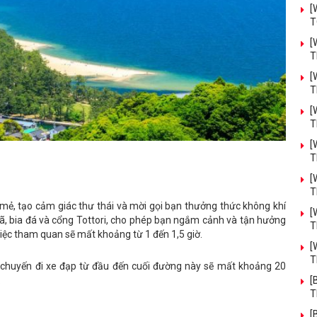
[
T
[
T
[
T
[
T
[
T
[
T
ẻ, tạo cảm giác thư thái và mời gọi bạn thưởng thức không khí
[
 xã, bia đá và cổng Tottori, cho phép bạn ngắm cảnh và tận hưởng
T
việc tham quan sẽ mất khoảng từ 1 đến 1,5 giờ.
[
T
 chuyến đi xe đạp từ đầu đến cuối đường này sẽ mất khoảng 20
.
[
T
[