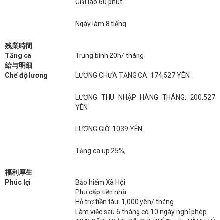
Giải lao 60 phút
Ngày làm 8 tiếng
残業時間
Tăng ca
Trung bình 20h/ tháng
給与明細
Chế độ lương
LƯƠNG CHƯA TĂNG CA: 174,527 YÊN
LƯƠNG THU NHẬP HÀNG THÁNG: 200,527
YÊN
LƯƠNG GIỜ: 1039 YÊN
Tăng ca up 25%,
福利厚生
Phúc lợi
Bảo hiểm Xã Hội
Phụ cấp tiền nhà
Hỗ trợ tiền tàu: 1,000 yên/ tháng
Làm việc sau 6 tháng có 10 ngày nghỉ phép