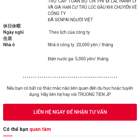
TRỢ CẤP TOÀN BỘ CHI PHÍ ĐI LẠI, HÀNH LÝ
VÀ GIA HẠN CƯ TRÚ LÚC ĐẦU KHI CHUYỂN VỀ
CÔNG TY
ĐÃ SENPAI NGƯỜI VIỆT
休日休暇
Ngày nghỉ
Theo lịch của công ty
住居
Nhà ở
Nhà ở công ty: 20,000 yên / tháng
Điện nước ga: 5,000 yên/ tháng
Nếu bạn có bất cứ thắc mắc nào liên quan đến du học hoặc tuyển
dụng. Hãy liên hệ hay với TRUONG TIEN JP
LIÊN HỆ NGAY ĐỂ NHẬN TƯ VẤN
Có thể bạn
quan tâm