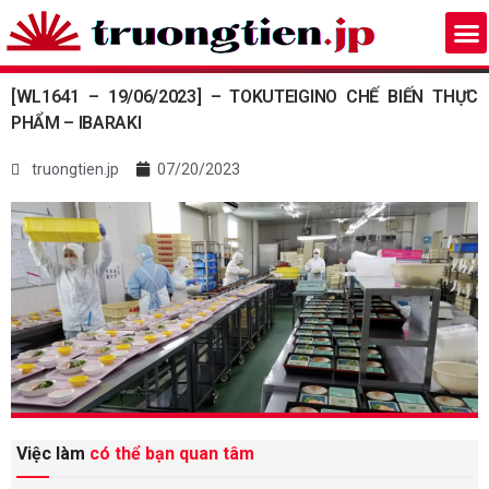
[WL1641 – 19/06/2023] – TOKUTEIGINO CHẾ BIẾN THỰC
PHẨM – IBARAKI
truongtien.jp
07/20/2023
Việc làm
có thể bạn quan tâm