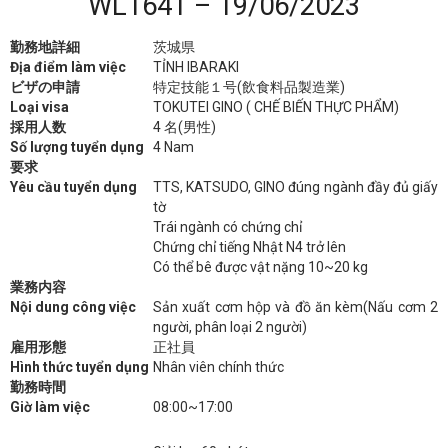
WL1641 – 19/06/2023
勤務地詳細
茨城県
Địa điểm làm việc
TỈNH IBARAKI
ビザの申請
特定技能１号(飲食料品製造業)
Loại visa
TOKUTEI GINO ( CHẾ BIẾN THỰC PHẨM)
採用人数
4 名(男性)
Số lượng tuyển dụng
4 Nam
要求
Yêu cầu tuyển dụng
TTS, KATSUDO, GINO đúng ngành đầy đủ giấy
tờ
Trái ngành có chứng chỉ
Chứng chỉ tiếng Nhật N4 trở lên
Có thể bê được vật nặng 10~20 kg
業務内容
Nội dung công việc
Sản xuất cơm hộp và đồ ăn kèm(Nấu cơm 2
người, phân loại 2 người)
雇用形態
正社員
Hình thức tuyển dụng
Nhân viên chính thức
勤務時間
Giờ làm việc
08:00~17:00