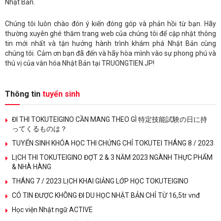
Nhật Bản.
Chúng tôi luôn chào đón ý kiến đóng góp và phản hồi từ bạn. Hãy
thường xuyên ghé thăm trang web của chúng tôi để cập nhật thông
tin mới nhất và tận hưởng hành trình khám phá Nhật Bản cùng
chúng tôi. Cảm ơn bạn đã đến và hãy hòa mình vào sự phong phú và
thú vị của văn hóa Nhật Bản tại TRUONGTIEN.JP!
Thông tin
tuyển sinh
ĐI THI TOKUTEIGINO CẦN MANG THEO GÌ 特定技能試験の日に持
ってくるものは？
TUYỂN SINH KHÓA HỌC THI CHỨNG CHỈ TOKUTEI THÁNG 8 / 2023
LỊCH THI TOKUTEIGINO ĐỢT 2 & 3 NĂM 2023 NGÀNH THỰC PHẨM
& NHÀ HÀNG
THÁNG 7 / 2023 LỊCH KHAI GIẢNG LỚP HỌC TOKUTEIGINO
CÓ TIN ĐƯỢC KHÔNG ĐI DU HỌC NHẬT BẢN CHỈ TỪ 16,5tr vnđ
Học viện Nhật ngữ ACTIVE