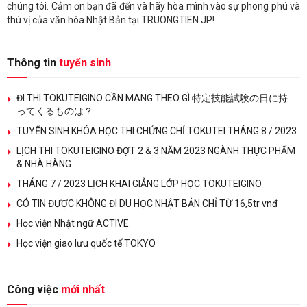
chúng tôi. Cảm ơn bạn đã đến và hãy hòa mình vào sự phong phú và
thú vị của văn hóa Nhật Bản tại TRUONGTIEN.JP!
Thông tin
tuyển sinh
ĐI THI TOKUTEIGINO CẦN MANG THEO GÌ 特定技能試験の日に持
ってくるものは？
TUYỂN SINH KHÓA HỌC THI CHỨNG CHỈ TOKUTEI THÁNG 8 / 2023
LỊCH THI TOKUTEIGINO ĐỢT 2 & 3 NĂM 2023 NGÀNH THỰC PHẨM
& NHÀ HÀNG
THÁNG 7 / 2023 LỊCH KHAI GIẢNG LỚP HỌC TOKUTEIGINO
CÓ TIN ĐƯỢC KHÔNG ĐI DU HỌC NHẬT BẢN CHỈ TỪ 16,5tr vnđ
Học viện Nhật ngữ ACTIVE
Học viện giao lưu quốc tế TOKYO
Công việc
mới nhất