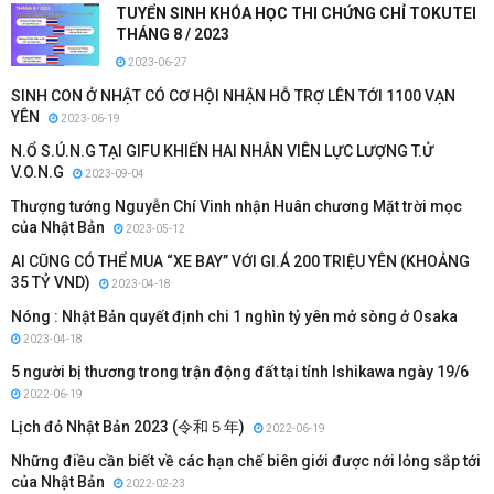
TUYỂN SINH KHÓA HỌC THI CHỨNG CHỈ TOKUTEI
THÁNG 8 / 2023
2023-06-27
SINH CON Ở NHẬT CÓ CƠ HỘI NHẬN HỖ TRỢ LÊN TỚI 1100 VẠN
YÊN
2023-06-19
N.Ổ S.Ú.N.G TẠI GIFU KHIẾN HAI NHÂN VIÊN LỰC LƯỢNG T.Ử
V.O.N.G
2023-09-04
Thượng tướng Nguyễn Chí Vinh nhận Huân chương Mặt trời mọc
của Nhật Bản
2023-05-12
AI CŨNG CÓ THỂ MUA “XE BAY” VỚI GI.Á 200 TRIỆU YÊN (KHOẢNG
35 TỶ VND)
2023-04-18
Nóng : Nhật Bản quyết định chi 1 nghìn tỷ yên mở sòng ở Osaka
2023-04-18
5 người bị thương trong trận động đất tại tỉnh Ishikawa ngày 19/6
2022-06-19
Lịch đỏ Nhật Bản 2023 (令和５年)
2022-06-19
Những điều cần biết về các hạn chế biên giới được nới lỏng sắp tới
của Nhật Bản
2022-02-23