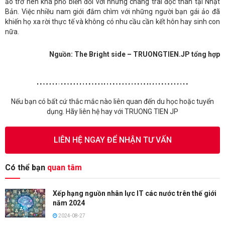
ảo trở nên khá phổ biến đối với những chàng trai độc thân tại Nhật
Bản. Việc nhiều nam giới đắm chìm với những người bạn gái ảo đã
khiến họ xa rời thực tế và không có nhu cầu cần kết hôn hay sinh con
nữa.
Nguồn: The Bright side – TRUONGTIEN.JP tổng hợp
Nếu bạn có bất cứ thắc mắc nào liên quan đến du học hoặc tuyển
dụng. Hãy liên hệ hay với TRUONG TIEN JP
LIÊN HỆ NGAY ĐỂ NHẬN TƯ VẤN
Có thể bạn
quan tâm
Xếp hạng nguồn nhân lực IT các nước trên thế giới
năm 2024
2024-08-27