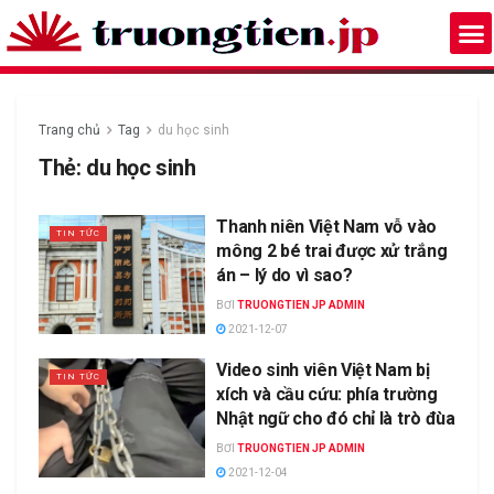
Trang chủ
Tag
du học sinh
Thẻ:
du học sinh
Thanh niên Việt Nam vỗ vào
TIN TỨC
mông 2 bé trai được xử trắng
án – lý do vì sao?
BƠI
TRUONGTIEN JP ADMIN
2021-12-07
Video sinh viên Việt Nam bị
TIN TỨC
xích và cầu cứu: phía trường
Nhật ngữ cho đó chỉ là trò đùa
BƠI
TRUONGTIEN JP ADMIN
2021-12-04