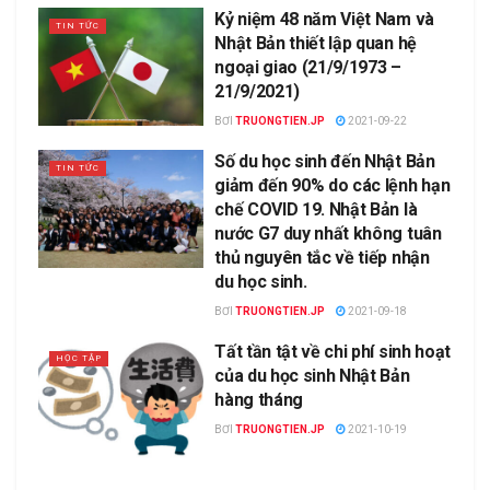
Kỷ niệm 48 năm Việt Nam và
TIN TỨC
Nhật Bản thiết lập quan hệ
ngoại giao (21/9/1973 –
21/9/2021)
BƠI
TRUONGTIEN.JP
2021-09-22
Số du học sinh đến Nhật Bản
TIN TỨC
giảm đến 90% do các lệnh hạn
chế COVID 19. Nhật Bản là
nước G7 duy nhất không tuân
thủ nguyên tắc về tiếp nhận
du học sinh.
BƠI
TRUONGTIEN.JP
2021-09-18
Tất tần tật về chi phí sinh hoạt
HỌC TẬP
của du học sinh Nhật Bản
hàng tháng
BƠI
TRUONGTIEN.JP
2021-10-19