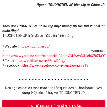
Nguồn: TRUONGTIEN.JP biên tập từ Yahoo JP
________________________
Theo dõi TRUONGTIEN.JP để cập nhật những tin tức thú vị nhất từ
nước Nhật!
TRUONGTIEN.JP hiện đã có mặt trên 4 nền tảng:
? Website:
https://truongtien.jp/
? Youtube:
https://www.youtube.com/channel/UC1dmVQHWwXGLjldhX70ZKCQ
? Tiktok:
https://vt.tiktok.com/ZSJWDCryj/
? Facebook:
https://www.facebook.com/tien.truong.7315
Nếu bạn có bất cứ thắc mắc nào liên quan đến du học hoặc tuyển
dụng. Hãy liên hệ hay với TRUONG TIEN JP
LIÊN HỆ NGAY ĐỂ NHẬN TƯ VẤN