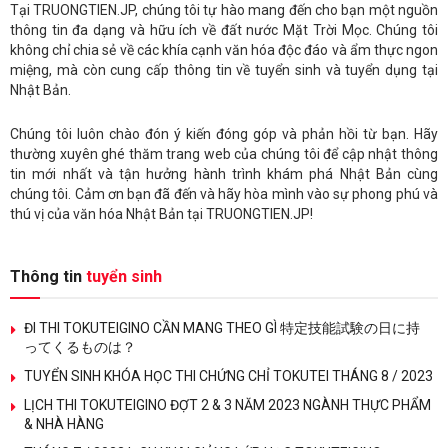
Tại TRUONGTIEN.JP, chúng tôi tự hào mang đến cho bạn một nguồn
thông tin đa dạng và hữu ích về đất nước Mặt Trời Mọc. Chúng tôi
không chỉ chia sẻ về các khía cạnh văn hóa độc đáo và ẩm thực ngon
miệng, mà còn cung cấp thông tin về tuyển sinh và tuyển dụng tại
Nhật Bản.
Chúng tôi luôn chào đón ý kiến đóng góp và phản hồi từ bạn. Hãy
thường xuyên ghé thăm trang web của chúng tôi để cập nhật thông
tin mới nhất và tận hưởng hành trình khám phá Nhật Bản cùng
chúng tôi. Cảm ơn bạn đã đến và hãy hòa mình vào sự phong phú và
thú vị của văn hóa Nhật Bản tại TRUONGTIEN.JP!
Thông tin
tuyển sinh
ĐI THI TOKUTEIGINO CẦN MANG THEO GÌ 特定技能試験の日に持
ってくるものは？
TUYỂN SINH KHÓA HỌC THI CHỨNG CHỈ TOKUTEI THÁNG 8 / 2023
LỊCH THI TOKUTEIGINO ĐỢT 2 & 3 NĂM 2023 NGÀNH THỰC PHẨM
& NHÀ HÀNG