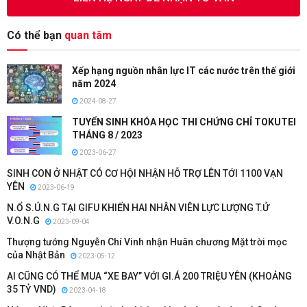
Có thể bạn
quan tâm
Xếp hạng nguồn nhân lực IT các nước trên thế giới
năm 2024
2024-08-27
TUYỂN SINH KHÓA HỌC THI CHỨNG CHỈ TOKUTEI
THÁNG 8 / 2023
2023-06-27
SINH CON Ở NHẬT CÓ CƠ HỘI NHẬN HỖ TRỢ LÊN TỚI 1100 VẠN
YÊN
2023-06-19
N.Ổ S.Ú.N.G TẠI GIFU KHIẾN HAI NHÂN VIÊN LỰC LƯỢNG T.Ử
V.O.N.G
2023-09-04
Thượng tướng Nguyễn Chí Vinh nhận Huân chương Mặt trời mọc
của Nhật Bản
2023-05-12
AI CŨNG CÓ THỂ MUA “XE BAY” VỚI GI.Á 200 TRIỆU YÊN (KHOẢNG
35 TỶ VND)
2023-04-18