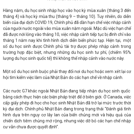
Hàng năm, du học sinh nhập học vào học kỳ mùa xuân (tháng 3 đến
tháng 4) và học kỳ mùa thu (tháng 9 – tháng 10). Tuy nhiên, do diễn
biến của đại dịch COVID 19, Chính phủ đã dần hạn chế việc nhập cảnh
của người nước ngoài vào mùa xuân năm ngoái. Mặc dù việc hạn chế
đã được nới lỏng vào tháng 10, việc nhập cảnh tiếp tục bị đình chỉ vào
tháng 1 năm nay khi tình hình dịch diễn biến phức tạp. Hiện tại, một
số du học sinh được Chính phủ tài trợ được phép nhập cảnh trong
trường hợp đặc biệt, nhưng những du học sinh tư phí, (chiếm 95%
lượng du học sinh quốc tế) thì không thể nhập cảnh vào nước này.
Một số du học sinh buộc phải thay đổi nơi du học hoặc xem xét lại cơ
hội tìm kiếm việc làm của Nhật Bản do các hạn chế về nhập cảnh.
Các nước G7 khác ngoài Nhật Bản đang tiếp nhận du học sinh quốc
bằng cách thực hiện các biện pháp triệt để ở biên giới. Ở Canada, việc
cấp giấy phép đi học cho học sinh Nhật Bản đã trở lại mức trước thời
kỳ đại dịch. Chính phủ Nhật Bản đang trong trạng thái “Đánh giá tình
hình dựa trên nguy cơ lây lan của biến chủng mới và hiệu quả của
chiến dịch tiêm chủng mở rộng, nhưng việc dỡ bỏ các hạn chế nhập
cư vẫn chưa được quyết định”.