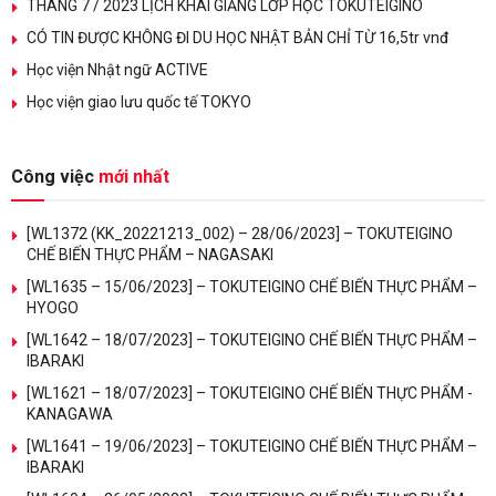
THÁNG 7 / 2023 LỊCH KHAI GIẢNG LỚP HỌC TOKUTEIGINO
CÓ TIN ĐƯỢC KHÔNG ĐI DU HỌC NHẬT BẢN CHỈ TỪ 16,5tr vnđ
Học viện Nhật ngữ ACTIVE
Học viện giao lưu quốc tế TOKYO
Công việc
mới nhất
[WL1372 (KK_20221213_002) – 28/06/2023] – TOKUTEIGINO
CHẾ BIẾN THỰC PHẨM – NAGASAKI
[WL1635 – 15/06/2023] – TOKUTEIGINO CHẾ BIẾN THỰC PHẨM –
HYOGO
[WL1642 – 18/07/2023] – TOKUTEIGINO CHẾ BIẾN THỰC PHẨM –
IBARAKI
[WL1621 – 18/07/2023] – TOKUTEIGINO CHẾ BIẾN THỰC PHẨM -
KANAGAWA
[WL1641 – 19/06/2023] – TOKUTEIGINO CHẾ BIẾN THỰC PHẨM –
IBARAKI