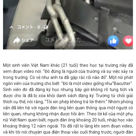
Một sinh viên Việt Nam khác (21 tuổi) theo học tại trường này đã
xem đoạn video nói: “Đó đúng là người của trường và sự việc xảy ra
trong trường. Có vẻ như anh ta đã gặp rắc rối nào đó”. Một nữ phát
ngôn viên của trường cho biết: “Đó là một video giống như“Bacutter”.
Sinh viên đó đã đăng ký học nhưng bây giờ không rõ tung tích và
được cho là đã bị xóa khỏi danh sách đăng ký. Trường từ chối giải
thích cụ thể, nói rằng, “Tôi xin phép không trả lời thêm.” Nhóm phỏng
vấn đã liên hệ với người đàn ông liên quan thông qua một người có
liên quan, nhưng không nhận được hồi âm. Theo lời kể của một phụ
nữ Việt Nam quen biết, người đàn ông khoảng 20 tuổi, nhập học vào
khoảng tháng 12 năm ngoái. Tôi đã rất lo lắng khi xem đoạn video,
và khi tôi nói chuyện qua điện thoại vào cuối tháng trước, người đàn