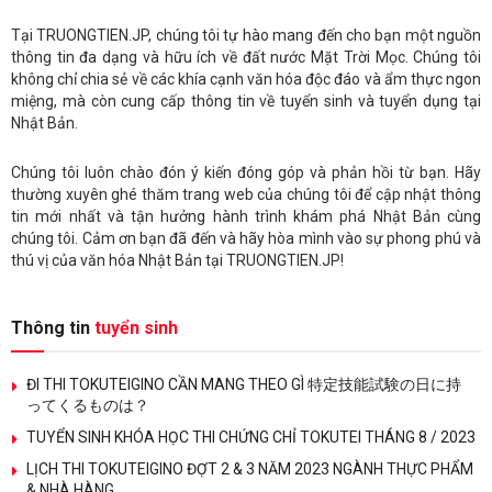
Tại TRUONGTIEN.JP, chúng tôi tự hào mang đến cho bạn một nguồn
thông tin đa dạng và hữu ích về đất nước Mặt Trời Mọc. Chúng tôi
không chỉ chia sẻ về các khía cạnh văn hóa độc đáo và ẩm thực ngon
miệng, mà còn cung cấp thông tin về tuyển sinh và tuyển dụng tại
Nhật Bản.
Chúng tôi luôn chào đón ý kiến đóng góp và phản hồi từ bạn. Hãy
thường xuyên ghé thăm trang web của chúng tôi để cập nhật thông
tin mới nhất và tận hưởng hành trình khám phá Nhật Bản cùng
chúng tôi. Cảm ơn bạn đã đến và hãy hòa mình vào sự phong phú và
thú vị của văn hóa Nhật Bản tại TRUONGTIEN.JP!
Thông tin
tuyển sinh
ĐI THI TOKUTEIGINO CẦN MANG THEO GÌ 特定技能試験の日に持
ってくるものは？
TUYỂN SINH KHÓA HỌC THI CHỨNG CHỈ TOKUTEI THÁNG 8 / 2023
LỊCH THI TOKUTEIGINO ĐỢT 2 & 3 NĂM 2023 NGÀNH THỰC PHẨM
& NHÀ HÀNG