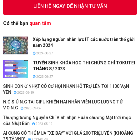
LIÊN HỆ NGAY ĐỂ NHẬN TƯ VẤN
Có thể bạn
quan tâm
Xếp hạng nguồn nhân lực IT các nước trên thế giới
năm 2024
2024-08-27
TUYỂN SINH KHÓA HỌC THI CHỨNG CHỈ TOKUTEI
THÁNG 8 / 2023
2023-06-27
SINH CON Ở NHẬT CÓ CƠ HỘI NHẬN HỖ TRỢ LÊN TỚI 1100 VẠN
YÊN
2023-06-19
N.Ổ S.Ú.N.G TẠI GIFU KHIẾN HAI NHÂN VIÊN LỰC LƯỢNG T.Ử
V.O.N.G
2023-09-04
Thượng tướng Nguyễn Chí Vinh nhận Huân chương Mặt trời mọc
của Nhật Bản
2023-05-12
AI CŨNG CÓ THỂ MUA “XE BAY” VỚI GI.Á 200 TRIỆU YÊN (KHOẢNG
35 TỶ VND)
2023-04-18