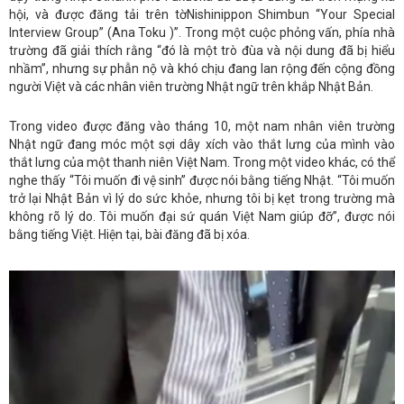
hội, và được đăng tải trên tờNishinippon Shimbun “Your Special
Interview Group” (Ana Toku )”. Trong một cuộc phỏng vấn, phía nhà
trường đã giải thích rằng “đó là một trò đùa và nội dung đã bị hiểu
nhầm”, nhưng sự phẫn nộ và khó chịu đang lan rộng đến cộng đồng
người Việt và các nhân viên trường Nhật ngữ trên khắp Nhật Bản.
Trong video được đăng vào tháng 10, một nam nhân viên trường
Nhật ngữ đang móc một sợi dây xích vào thắt lưng của mình vào
thắt lưng của một thanh niên Việt Nam. Trong một video khác, có thể
nghe thấy “Tôi muốn đi vệ sinh” được nói bằng tiếng Nhật. “Tôi muốn
trở lại Nhật Bản vì lý do sức khỏe, nhưng tôi bị kẹt trong trường mà
không rõ lý do. Tôi muốn đại sứ quán Việt Nam giúp đỡ”, được nói
bằng tiếng Việt. Hiện tại, bài đăng đã bị xóa.