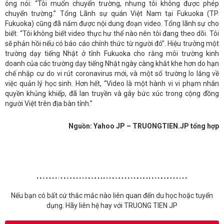
ông nói: “Tôi muốn chuyển trường, nhưng tôi không được phép
chuyển trường.” Tổng Lãnh sự quán Việt Nam tại Fukuoka (TP.
Fukuoka) cũng đã nắm được nội dung đoạn video. Tổng lãnh sự cho
biết: “Tôi không biết video thực hư thế nào nên tôi đang theo dõi. Tôi
sẽ phản hồi nếu có báo cáo chính thức từ người đó”. Hiệu trưởng một
trường dạy tiếng Nhật ở tỉnh Fukuoka cho rằng môi trường kinh
doanh của các trường dạy tiếng Nhật ngày càng khắt khe hơn do hạn
chế nhập cư do vi rút coronavirus mới, và một số trường lo lắng về
việc quản lý học sinh. Hơn hết, “Video là một hành vi vi phạm nhân
quyền khủng khiếp, đã lan truyền và gây bức xúc trong cộng đồng
người Việt trên địa bàn tỉnh.”
Nguồn: Yahoo JP – TRUONGTIEN.JP tổng hợp
Nếu bạn có bất cứ thắc mắc nào liên quan đến du học hoặc tuyển
dụng. Hãy liên hệ hay với TRUONG TIEN JP