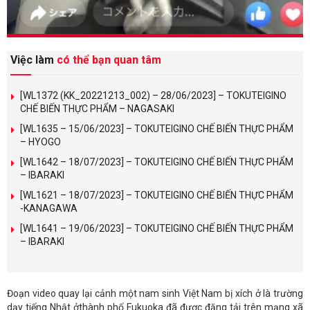
Việc làm
có thể bạn quan tâm
[WL1372 (KK_20221213_002) – 28/06/2023] – TOKUTEIGINO
CHẾ BIẾN THỰC PHẨM – NAGASAKI
[WL1635 – 15/06/2023] – TOKUTEIGINO CHẾ BIẾN THỰC PHẨM
– HYOGO
[WL1642 – 18/07/2023] – TOKUTEIGINO CHẾ BIẾN THỰC PHẨM
– IBARAKI
[WL1621 – 18/07/2023] – TOKUTEIGINO CHẾ BIẾN THỰC PHẨM
-KANAGAWA
[WL1641 – 19/06/2023] – TOKUTEIGINO CHẾ BIẾN THỰC PHẨM
– IBARAKI
Đoạn video quay lại cảnh một nam sinh Việt Nam bị xích ở là trường
dạy tiếng Nhật ởthành phố Fukuoka đã được đăng tải trên mạng xã