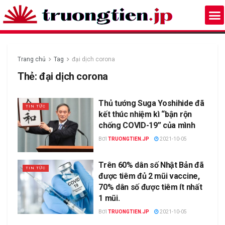
Trang chủ
Tag
đại dịch corona
Thẻ:
đại dịch corona
Thủ tướng Suga Yoshihide đã
TIN TỨC
kết thúc nhiệm kì “bận rộn
chống COVID-19” của mình
BƠI
TRUONGTIEN.JP
2021-10-05
Trên 60% dân số Nhật Bản đã
TIN TỨC
được tiêm đủ 2 mũi vaccine,
70% dân số được tiêm ít nhất
1 mũi.
BƠI
TRUONGTIEN.JP
2021-10-05