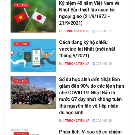
Kỷ niệm 48 năm Việt Nam và
TIN TỨC
Nhật Bản thiết lập quan hệ
ngoại giao (21/9/1973 –
21/9/2021)
BƠI
TRUONGTIEN.JP
2021-09-22
Cách đăng ký hộ chiếu
THỦ TỤC
vaccine tại Nhật (mới nhất
tháng 9/2021)
BƠI
TRUONGTIEN.JP
2021-09-18
Số du học sinh đến Nhật Bản
TIN TỨC
giảm đến 90% do các lệnh hạn
chế COVID 19. Nhật Bản là
nước G7 duy nhất không tuân
thủ nguyên tắc về tiếp nhận
du học sinh.
BƠI
TRUONGTIEN.JP
2021-09-18
Phân tích: Vì sao số ca nhiễm
TIN TỨC