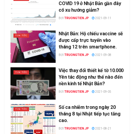
COVID 19 ở Nhật Bản gần đây
có xu hướng giảm?
BƠI
TRUONGTIEN.JP
2021-09-11
Nhật Bản: Hộ chiếu vaccine sẽ
TIN TỨC
được cấp trực tuyến vào
tháng 12 trên smartphone.
BƠI
TRUONGTIEN.JP
2021-09-08
Việc thay đổi thiết kế tờ 10.000
TIN TỨC
Yên tác động như thế nào đến
nền kinh tế Nhật Bản?
BƠI
TRUONGTIEN.JP
2021-09-05
Số ca nhiễm trong ngày 20
TIN TỨC
tháng 8 tại Nhật tiếp tục tăng
cao.
BƠI
TRUONGTIEN.JP
2021-08-21