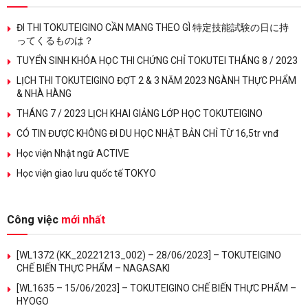
ĐI THI TOKUTEIGINO CẦN MANG THEO GÌ 特定技能試験の日に持
ってくるものは？
TUYỂN SINH KHÓA HỌC THI CHỨNG CHỈ TOKUTEI THÁNG 8 / 2023
LỊCH THI TOKUTEIGINO ĐỢT 2 & 3 NĂM 2023 NGÀNH THỰC PHẨM
& NHÀ HÀNG
THÁNG 7 / 2023 LỊCH KHAI GIẢNG LỚP HỌC TOKUTEIGINO
CÓ TIN ĐƯỢC KHÔNG ĐI DU HỌC NHẬT BẢN CHỈ TỪ 16,5tr vnđ
Học viện Nhật ngữ ACTIVE
Học viện giao lưu quốc tế TOKYO
Công việc
mới nhất
[WL1372 (KK_20221213_002) – 28/06/2023] – TOKUTEIGINO
CHẾ BIẾN THỰC PHẨM – NAGASAKI
[WL1635 – 15/06/2023] – TOKUTEIGINO CHẾ BIẾN THỰC PHẨM –
HYOGO