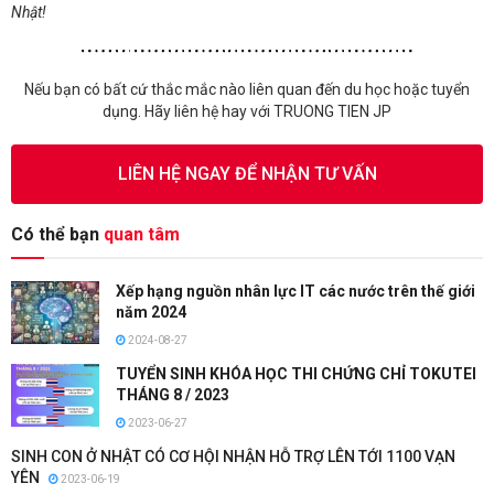
Nhật!
Nếu bạn có bất cứ thắc mắc nào liên quan đến du học hoặc tuyển
dụng. Hãy liên hệ hay với TRUONG TIEN JP
LIÊN HỆ NGAY ĐỂ NHẬN TƯ VẤN
Có thể bạn
quan tâm
Xếp hạng nguồn nhân lực IT các nước trên thế giới
năm 2024
2024-08-27
TUYỂN SINH KHÓA HỌC THI CHỨNG CHỈ TOKUTEI
THÁNG 8 / 2023
2023-06-27
SINH CON Ở NHẬT CÓ CƠ HỘI NHẬN HỖ TRỢ LÊN TỚI 1100 VẠN
YÊN
2023-06-19