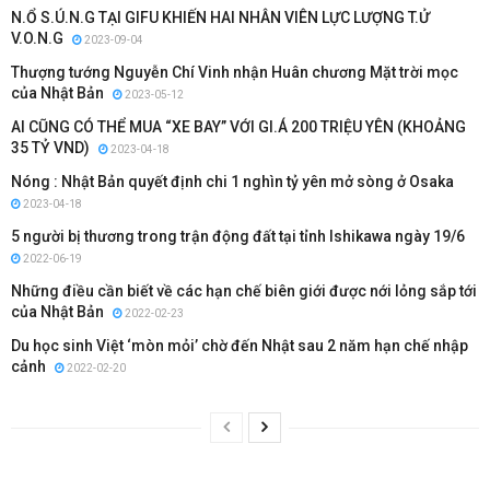
N.Ổ S.Ú.N.G TẠI GIFU KHIẾN HAI NHÂN VIÊN LỰC LƯỢNG T.Ử
V.O.N.G
2023-09-04
Thượng tướng Nguyễn Chí Vinh nhận Huân chương Mặt trời mọc
của Nhật Bản
2023-05-12
AI CŨNG CÓ THỂ MUA “XE BAY” VỚI GI.Á 200 TRIỆU YÊN (KHOẢNG
35 TỶ VND)
2023-04-18
Nóng : Nhật Bản quyết định chi 1 nghìn tỷ yên mở sòng ở Osaka
2023-04-18
5 người bị thương trong trận động đất tại tỉnh Ishikawa ngày 19/6
2022-06-19
Những điều cần biết về các hạn chế biên giới được nới lỏng sắp tới
của Nhật Bản
2022-02-23
Du học sinh Việt ‘mòn mỏi’ chờ đến Nhật sau 2 năm hạn chế nhập
cảnh
2022-02-20