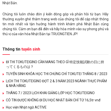
Nhật Bản.
Chúng tôi luôn chào đón ý kiến đóng góp và phản hồi từ bạn. Hãy
thường xuyên ghé thăm trang web của chúng tôi để cập nhật thông
tin mới nhất và tận hưởng hành trình khám phá Nhật Bản cùng
chúng tôi. Cảm ơn bạn đã đến và hãy hòa mình vào sự phong phú và
thú vị của văn hóa Nhật Bản tại TRUONGTIEN.JP!
Thông tin
tuyển sinh
ĐI THI TOKUTEIGINO CẦN MANG THEO GÌ 特定技能試験の日に持
ってくるものは？
TUYỂN SINH KHÓA HỌC THI CHỨNG CHỈ TOKUTEI THÁNG 8 / 2023
LỊCH THI TOKUTEIGINO ĐỢT 2 & 3 NĂM 2023 NGÀNH THỰC PHẨM
& NHÀ HÀNG
THÁNG 7 / 2023 LỊCH KHAI GIẢNG LỚP HỌC TOKUTEIGINO
CÓ TIN ĐƯỢC KHÔNG ĐI DU HỌC NHẬT BẢN CHỈ TỪ 16,5tr vnđ
Học viện Nhật ngữ ACTIVE