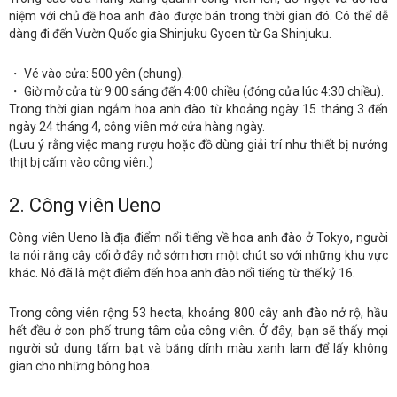
niệm với chủ đề hoa anh đào được bán trong thời gian đó. Có thể dễ
dàng đi đến Vườn Quốc gia Shinjuku Gyoen từ Ga Shinjuku.
・ Vé vào cửa: 500 yên (chung).
・ Giờ mở cửa từ 9:00 sáng đến 4:00 chiều (đóng cửa lúc 4:30 chiều).
Trong thời gian ngắm hoa anh đào từ khoảng ngày 15 tháng 3 đến
ngày 24 tháng 4, công viên mở cửa hàng ngày.
(Lưu ý rằng việc mang rượu hoặc đồ dùng giải trí như thiết bị nướng
thịt bị cấm vào công viên.)
2. Công viên Ueno
Công viên Ueno là địa điểm nổi tiếng về hoa anh đào ở Tokyo, người
ta nói rằng cây cối ở đây nở sớm hơn một chút so với những khu vực
khác. Nó đã là một điểm đến hoa anh đào nổi tiếng từ thế kỷ 16.
Trong công viên rộng 53 hecta, khoảng 800 cây anh đào nở rộ, hầu
hết đều ở con phố trung tâm của công viên. Ở đây, bạn sẽ thấy mọi
người sử dụng tấm bạt và băng dính màu xanh lam để lấy không
gian cho những bông hoa.