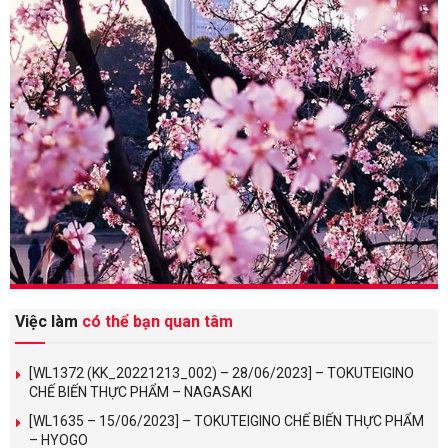
Việc làm
có thể bạn quan tâm
[WL1372 (KK_20221213_002) – 28/06/2023] – TOKUTEIGINO
CHẾ BIẾN THỰC PHẨM – NAGASAKI
[WL1635 – 15/06/2023] – TOKUTEIGINO CHẾ BIẾN THỰC PHẨM
– HYOGO