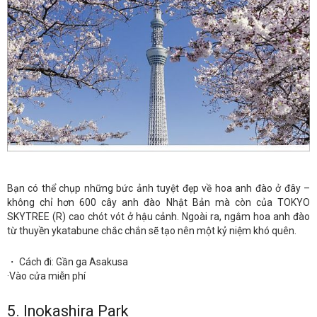
Bạn có thể chụp những bức ảnh tuyệt đẹp về hoa anh đào ở đây –
không chỉ hơn 600 cây anh đào Nhật Bản mà còn của TOKYO
SKYTREE (R) cao chót vót ở hậu cảnh. Ngoài ra, ngắm hoa anh đào
từ thuyền ykatabune chắc chắn sẽ tạo nên một kỷ niệm khó quên.
・ Cách đi: Gần ga Asakusa
·Vào cửa miễn phí
5.
Inokashira Park