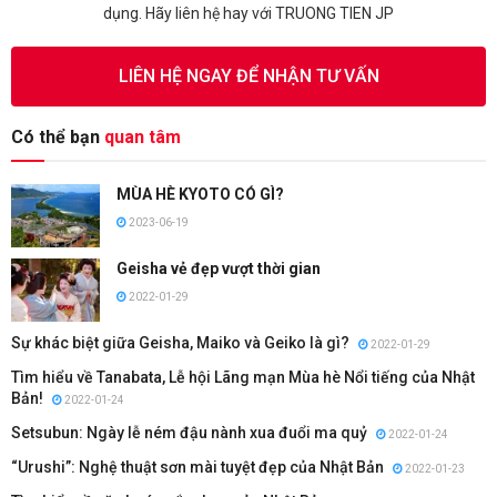
dụng. Hãy liên hệ hay với TRUONG TIEN JP
LIÊN HỆ NGAY ĐỂ NHẬN TƯ VẤN
Có thể bạn
quan tâm
MÙA HÈ KYOTO CÓ GÌ?
2023-06-19
Geisha vẻ đẹp vượt thời gian
2022-01-29
Sự khác biệt giữa Geisha, Maiko và Geiko là gì?
2022-01-29
Tìm hiểu về Tanabata, Lễ hội Lãng mạn Mùa hè Nổi tiếng của Nhật
Bản!
2022-01-24
Setsubun: Ngày lễ ném đậu nành xua đuổi ma quỷ
2022-01-24
“Urushi”: Nghệ thuật sơn mài tuyệt đẹp của Nhật Bản
2022-01-23