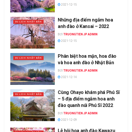
2021-12-15
Những địa điểm ngắm hoa
DU LỊCH NHẬT BẢN
anh đào ở Kansai – 2022
BƠI
TRUONGTIEN JP ADMIN
2021-12-15
Phân biệt hoa mận, hoa đào
DU LỊCH NHẬT BẢN
và hoa anh đào ở Nhật Bản
BƠI
TRUONGTIEN JP ADMIN
2021-12-14
Cùng Ohayo khám phá Phú Sĩ
DU LỊCH NHẬT BẢN
– 5 địa điểm ngắm hoa anh
đào quanh núi Phú Sĩ 2022
BƠI
TRUONGTIEN JP ADMIN
2021-12-09
Lễ hội hoa anh đào Kawazu