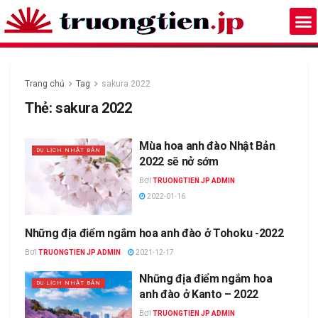
Trang chủ
Tag
sakura 2022
Thẻ:
sakura 2022
Mùa hoa anh đào Nhật Bản
DU LỊCH NHẬT BẢN
2022 sẽ nở sớm
BƠI
TRUONGTIEN JP ADMIN
2022-01-16
Những địa điểm ngắm hoa anh đào ở Tohoku -2022
DU LỊCH NHẬT BẢN
BƠI
TRUONGTIEN JP ADMIN
2021-12-17
Những địa điểm ngắm hoa
DU LỊCH NHẬT BẢN
anh đào ở Kanto – 2022
BƠI
TRUONGTIEN JP ADMIN