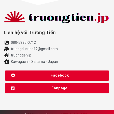
Liên hệ với Trương Tiến
080-5895-0712
truongductien12@gmail.com
truongtien.jp
Kawaguchi - Saitama - Japan
Facebook
Fanpage