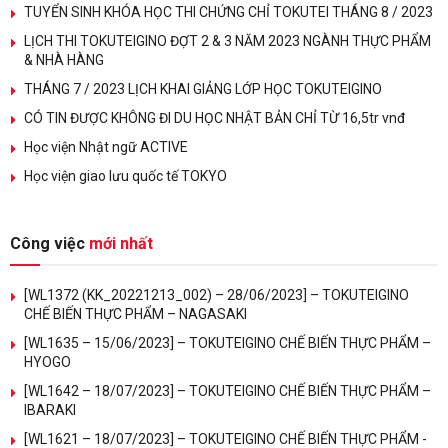
TUYỂN SINH KHÓA HỌC THI CHỨNG CHỈ TOKUTEI THÁNG 8 / 2023
LỊCH THI TOKUTEIGINO ĐỢT 2 & 3 NĂM 2023 NGÀNH THỰC PHẨM
& NHÀ HÀNG
THÁNG 7 / 2023 LỊCH KHAI GIẢNG LỚP HỌC TOKUTEIGINO
CÓ TIN ĐƯỢC KHÔNG ĐI DU HỌC NHẬT BẢN CHỈ TỪ 16,5tr vnđ
Học viện Nhật ngữ ACTIVE
Học viện giao lưu quốc tế TOKYO
Công việc
mới nhất
[WL1372 (KK_20221213_002) – 28/06/2023] – TOKUTEIGINO
CHẾ BIẾN THỰC PHẨM – NAGASAKI
[WL1635 – 15/06/2023] – TOKUTEIGINO CHẾ BIẾN THỰC PHẨM –
HYOGO
[WL1642 – 18/07/2023] – TOKUTEIGINO CHẾ BIẾN THỰC PHẨM –
IBARAKI
[WL1621 – 18/07/2023] – TOKUTEIGINO CHẾ BIẾN THỰC PHẨM -