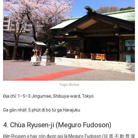
Togo Shrine
Địa chỉ: 1–5–3 Jingumae, Shibuya-ward, Tokyo
Ga gần nhất: 5 phút đi bộ từ ga Harajuku
4. Chùa Ryusen-ji (Meguro Fudoson)
Đền Ryusen-ji hay còn được gọi là Meguro Fudoson (目 黒 不 動 尊 瀧