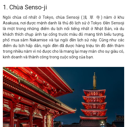
1. Chùa Senso-ji
Ngôi chùa cổ nhất ở Tokyo, chùa Sensoji (浅 草 寺) nằm ở khu
Asakusa, nơi được mệnh danh là thủ đô lịch sử ở Tokyo. Đền Sensoji
là một trong những điểm du lịch nổi tiếng nhất ở Nhật Bản, và du
khách thích chụp ảnh tại cổng trước màu đỏ mang tính biểu tượng,
phố mua sắm Nakamise và tại ngôi đền lịch sử này. Cũng như các
điểm du lịch hấp dẫn, ngôi đền đã được hàng triệu tín đồ đến thăm
trong nhiều năm vì nó được cho là mang lại may mắn cho sự giàu có,
kinh doanh và thành công trong cuộc sống của bạn.