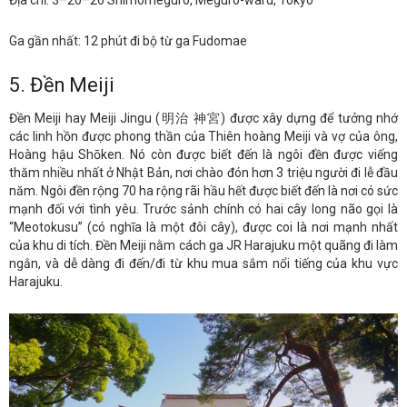
Địa chỉ: 3–20–26 Shimomeguro, Meguro-ward, Tokyo
Ga gần nhất: 12 phút đi bộ từ ga Fudomae
5. Đền Meiji
Đền Meiji hay Meiji Jingu (明治 神宮) được xây dựng để tưởng nhớ
các linh hồn được phong thần của Thiên hoàng Meiji và vợ của ông,
Hoàng hậu Shōken. Nó còn được biết đến là ngôi đền được viếng
thăm nhiều nhất ở Nhật Bản, nơi chào đón hơn 3 triệu người đi lễ đầu
năm. Ngôi đền rộng 70 ha rộng rãi hầu hết được biết đến là nơi có sức
mạnh đối với tình yêu. Trước sảnh chính có hai cây long não gọi là
“Meotokusu” (có nghĩa là một đôi cây), được coi là nơi mạnh nhất
của khu di tích. Đền Meiji nằm cách ga JR Harajuku một quãng đi làm
ngắn, và dễ dàng đi đến/đi từ khu mua sắm nổi tiếng của khu vực
Harajuku.