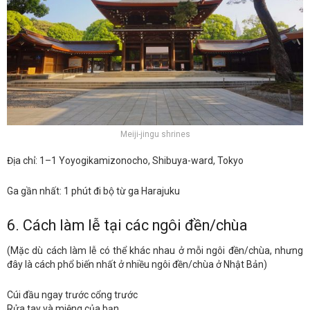
Meiji-jingu shrines
Địa chỉ: 1–1 Yoyogikamizonocho, Shibuya-ward, Tokyo
Ga gần nhất: 1 phút đi bộ từ ga Harajuku
6. Cách làm lễ tại các ngôi đền/chùa
(Mặc dù cách làm lễ có thể khác nhau ở mỗi ngôi đền/chùa, nhưng
đây là cách phổ biến nhất ở nhiều ngôi đền/chùa ở Nhật Bản)
Cúi đầu ngay trước cổng trước
Rửa tay và miệng của bạn