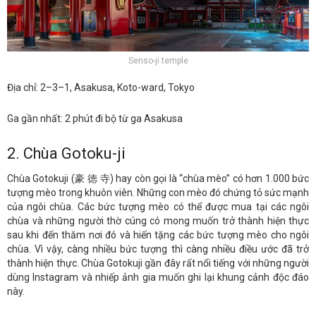
Senso-ji temple
Địa chỉ: 2–3–1, Asakusa, Koto-ward, Tokyo
Ga gần nhất: 2 phút đi bộ từ ga Asakusa
2. Chùa Gotoku-ji
Chùa Gotokuji (豪 徳 寺) hay còn gọi là “chùa mèo” có hơn 1.000 bức
tượng mèo trong khuôn viên. Những con mèo đó chứng tỏ sức mạnh
của ngôi chùa. Các bức tượng mèo có thể được mua tại các ngôi
chùa và những người thờ cúng có mong muốn trở thành hiện thực
sau khi đến thăm nơi đó và hiến tặng các bức tượng mèo cho ngôi
chùa. Vì vậy, càng nhiều bức tượng thì càng nhiều điều ước đã trở
thành hiện thực. Chùa Gotokuji gần đây rất nổi tiếng với những người
dùng Instagram và nhiếp ảnh gia muốn ghi lại khung cảnh độc đáo
này.