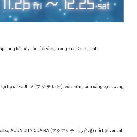
ắp sáng bởi bảy sắc cầu vồng trong mùa Giáng sinh.
 tại trụ sở FUJI TV (フ ジ テ レ ビ), với những ánh sáng cực quang
ực Odaiba, AQUA CITY ODAIBA (アクアシティお台場) nổi bật với ánh