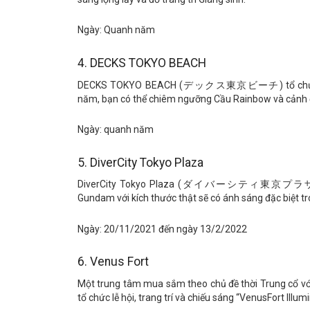
Ngày: Quanh năm
4. DECKS TOKYO BEACH
DECKS TOKYO BEACH (デックス東京ビーチ) tổ chức sự kiệ
năm, bạn có thể chiêm ngưỡng Cầu Rainbow và cảnh 
Ngày: quanh năm
5. DiverCity Tokyo Plaza
DiverCity Tokyo Plaza (ダイバーシティ東京プラザ) chiếu
Gundam với kích thước thật sẽ có ánh sáng đặc biệt t
Ngày: 20/11/2021 đến ngày 13/2/2022
6. Venus Fort
Một trung tâm mua sắm theo chủ đề thời Trung cổ
tổ chức lễ hội, trang trí và chiếu sáng “VenusFort Ill