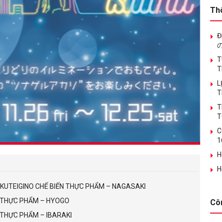
Th
Đ
T
T
L
T
T
T
C
1
H
H
OKUTEIGINO CHẾ BIẾN THỰC PHẨM – NAGASAKI
N THỰC PHẨM – HYOGO
Cô
N THỰC PHẨM – IBARAKI