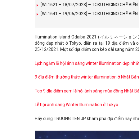
[WL1621 – 18/07/2023] – TOKUTEIGINO CHẾ BI
[WL1641 – 19/06/2023] – TOKUTEIGINO CHẾ BIẾ
Illumination Island Odaiba 2021 (イルミネーション
đông đẹp nhất ở Tokyo, diễn ra tại 19 địa điểm và
25/12/2021. Một số địa điểm còn kéo dài sang năm 2
Lịch ngắm lễ hội ánh sáng winter illumination đẹp n
9 địa điểm thưởng thức winter illumination ở Nhật Bả
Top 9 địa điểm xem lễ hội ánh sáng mùa đông Nhật Bả
Lễ hội ánh sáng Winter Illumination ở Tokyo
Hãy cùng TRUONGTIEN.JP khám phá địa điểm này nhé