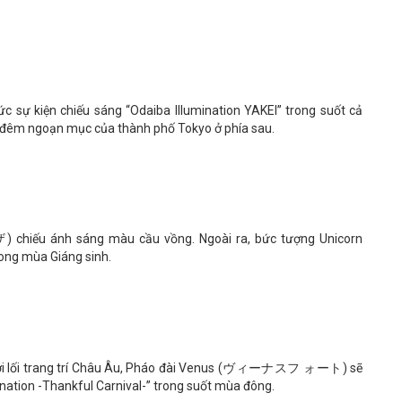
n chiếu sáng “Odaiba Illumination YAKEI” trong suốt cả
đêm ngoạn mục của thành phố Tokyo ở phía sau.
 ánh sáng màu cầu vồng. Ngoài ra, bức tượng Unicorn
rong mùa Giáng sinh.
 với lối trang trí Châu Âu, Pháo đài Venus (ヴィーナスフ ォート) sẽ
umination -Thankful Carnival-” trong suốt mùa đông.