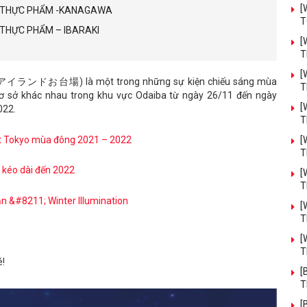
[
ẾN THỰC PHẨM -KANAGAWA
T
N THỰC PHẨM – IBARAKI
[
T
[
アイランドお台場) là một trong những sự kiện chiếu sáng mùa
T
 cơ sở khác nhau trong khu vực Odaiba từ ngày 26/11 đến ngày
[
022.
T
hất Tokyo mùa đông 2021 – 2022
[
T
n kéo dài đến 2022
[
T
n &#8211; Winter Illumination
[
T
[
T
!
[
T
[