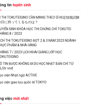
ông tin
tuyển sinh
I THI TOKUTEIGINO CẦN MANG THEO GÌ 特定技能試験
の日に持ってくるものは？
UYỂN SINH KHÓA HỌC THI CHỨNG CHỈ TOKUTEI
HÁNG 8 / 2023
ỊCH THI TOKUTEIGINO ĐỢT 2 & 3 NĂM 2023 NGÀNH
HỰC PHẨM & NHÀ HÀNG
HÁNG 7 / 2023 LỊCH KHAI GIẢNG LỚP HỌC
OKUTEIGINO
Ó TIN ĐƯỢC KHÔNG ĐI DU HỌC NHẬT BẢN CHỈ TỪ
6,5tr vnđ
ọc viện Nhật ngữ ACTIVE
ọc viện giao lưu quốc tế TOKYO
ng việc
mới nhất