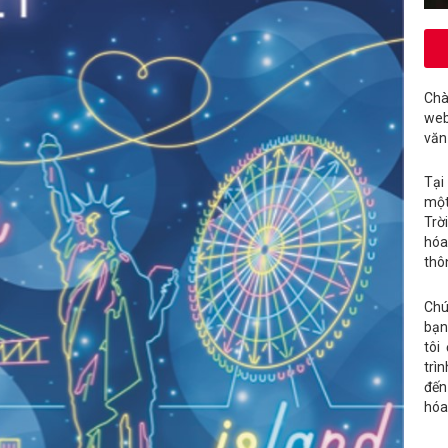
Chà
web
văn
Tại
một
Trờ
hóa
thô
Chú
bạn
tôi
trì
đến
hóa