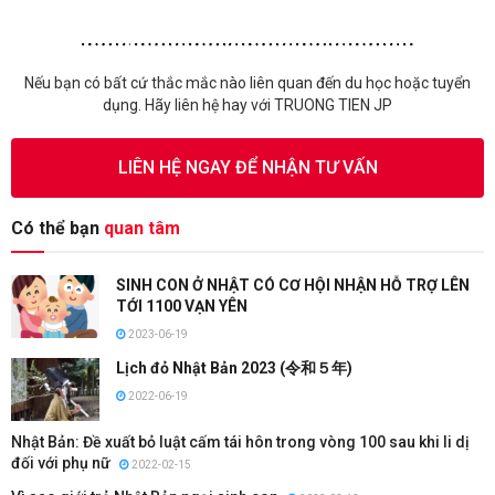
Nếu bạn có bất cứ thắc mắc nào liên quan đến du học hoặc tuyển
dụng. Hãy liên hệ hay với TRUONG TIEN JP
LIÊN HỆ NGAY ĐỂ NHẬN TƯ VẤN
Có thể bạn
quan tâm
SINH CON Ở NHẬT CÓ CƠ HỘI NHẬN HỖ TRỢ LÊN
TỚI 1100 VẠN YÊN
2023-06-19
Lịch đỏ Nhật Bản 2023 (令和５年)
2022-06-19
Nhật Bản: Đề xuất bỏ luật cấm tái hôn trong vòng 100 sau khi li dị
đối với phụ nữ
2022-02-15