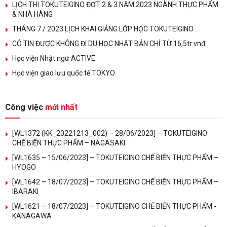
LỊCH THI TOKUTEIGINO ĐỢT 2 & 3 NĂM 2023 NGÀNH THỰC PHẨM
& NHÀ HÀNG
THÁNG 7 / 2023 LỊCH KHAI GIẢNG LỚP HỌC TOKUTEIGINO
CÓ TIN ĐƯỢC KHÔNG ĐI DU HỌC NHẬT BẢN CHỈ TỪ 16,5tr vnđ
Học viện Nhật ngữ ACTIVE
Học viện giao lưu quốc tế TOKYO
Công việc
mới nhất
[WL1372 (KK_20221213_002) – 28/06/2023] – TOKUTEIGINO
CHẾ BIẾN THỰC PHẨM – NAGASAKI
[WL1635 – 15/06/2023] – TOKUTEIGINO CHẾ BIẾN THỰC PHẨM –
HYOGO
[WL1642 – 18/07/2023] – TOKUTEIGINO CHẾ BIẾN THỰC PHẨM –
IBARAKI
[WL1621 – 18/07/2023] – TOKUTEIGINO CHẾ BIẾN THỰC PHẨM -
KANAGAWA