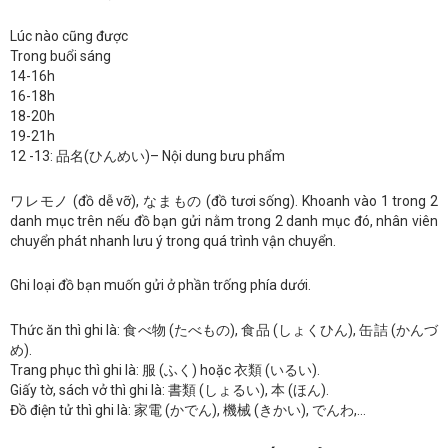
Lúc nào cũng được
Trong buổi sáng
14-16h
16-18h
18-20h
19-21h
12 -13: 品名(ひんめい)– Nội dung bưu phẩm
ワレモノ (đồ dễ vỡ), なまもの (đồ tươi sống). Khoanh vào 1 trong 2
danh mục trên nếu đồ bạn gửi nằm trong 2 danh mục đó, nhân viên
chuyển phát nhanh lưu ý trong quá trình vận chuyển.
Ghi loại đồ bạn muốn gửi ở phần trống phía dưới.
Thức ăn thì ghi là: 食べ物 (たべもの), 食品 (しょくひん), 缶詰 (かんづ
め).
Trang phục thì ghi là: 服 (ふく) hoặc 衣類 (いるい).
Giấy tờ, sách vở thì ghi là: 書類 (しょるい), 本 (ほん).
Đồ điện tử thì ghi là: 家電 (かでん), 機械 (きかい), でんわ,…