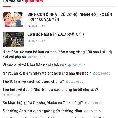
Có thể bạn
quan tâm
SINH CON Ở NHẬT CÓ CƠ HỘI NHẬN HỖ TRỢ LÊN
TỚI 1100 VẠN YÊN
2023-06-19
Lịch đỏ Nhật Bản 2023 (令和５年)
2022-06-19
Nhật Bản: Đề xuất bỏ luật cấm tái hôn trong vòng 100 sau khi li dị
đối với phụ nữ
2022-02-15
Vì sao giới trẻ Nhật Bản ngại sinh con
2022-02-13
Nhật Bản kỷ niệm ngày Valentine trắng như thế nào?
2022-01-30
Thẻ IC là gì và cách sử dụng chúng?
2022-01-30
Tìm hiểu về dao ở Nhật Bản, vì sao chúng lại tốt như vậy?
2022-01-30
Sự khác biệt giữa Geisha, Maiko và Geiko là gì?
2022-01-29
5 từ tiếng Anh thú vị có nguồn gốc từ tiếng Nhật
2022-01-27