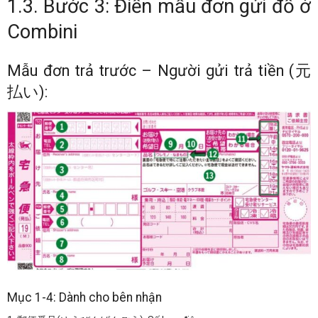
1.3. Bước 3: Điền mẫu đơn gửi đồ ở
Combini
Mẫu đơn trả trước – Người gửi trả tiền (元
払い):
Mục 1-4: Dành cho bên nhận