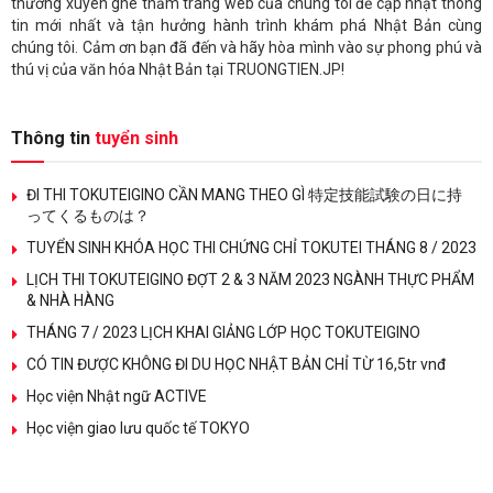
thường xuyên ghé thăm trang web của chúng tôi để cập nhật thông
tin mới nhất và tận hưởng hành trình khám phá Nhật Bản cùng
chúng tôi. Cảm ơn bạn đã đến và hãy hòa mình vào sự phong phú và
thú vị của văn hóa Nhật Bản tại TRUONGTIEN.JP!
Thông tin
tuyển sinh
ĐI THI TOKUTEIGINO CẦN MANG THEO GÌ 特定技能試験の日に持
ってくるものは？
TUYỂN SINH KHÓA HỌC THI CHỨNG CHỈ TOKUTEI THÁNG 8 / 2023
LỊCH THI TOKUTEIGINO ĐỢT 2 & 3 NĂM 2023 NGÀNH THỰC PHẨM
& NHÀ HÀNG
THÁNG 7 / 2023 LỊCH KHAI GIẢNG LỚP HỌC TOKUTEIGINO
CÓ TIN ĐƯỢC KHÔNG ĐI DU HỌC NHẬT BẢN CHỈ TỪ 16,5tr vnđ
Học viện Nhật ngữ ACTIVE
Học viện giao lưu quốc tế TOKYO