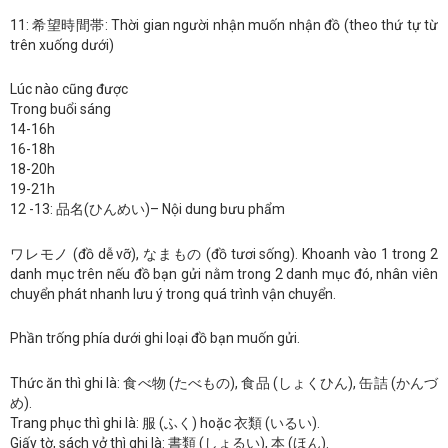
11: 希望時間帯: Thời gian người nhận muốn nhận đồ (theo thứ tự từ
trên xuống dưới)
Lúc nào cũng được
Trong buổi sáng
14-16h
16-18h
18-20h
19-21h
12 -13: 品名(ひんめい)– Nội dung bưu phẩm
ワレモノ (đồ dễ vỡ), なまもの (đồ tươi sống). Khoanh vào 1 trong 2
danh mục trên nếu đồ bạn gửi nằm trong 2 danh mục đó, nhân viên
chuyển phát nhanh lưu ý trong quá trình vận chuyển.
Phần trống phía dưới ghi loại đồ bạn muốn gửi.
Thức ăn thì ghi là: 食べ物 (たべもの), 食品 (しょくひん), 缶詰 (かんづ
め).
Trang phục thì ghi là: 服 (ふく) hoặc 衣類 (いるい).
Giấy tờ, sách vở thì ghi là: 書類 (しょるい), 本 (ほん).