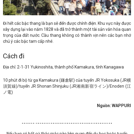
Đi hết các bậc thang là bạn sẽ đến được chính điện. Khu vực này được
xây dựng lại vào năm 1828 và đã trở thành một tài sản văn hóa quan
trọng của đất nước. Cầu thang không có thành vịn nên các bạn nhớ
chú ý các bậc tam cấp nhé.
Cách đi
Địa chỉ: 2-1-31 Yukinoshita, thành phố Kamakura, tỉnh Kanagawa
10 phút đi bộ từ ga Kamakura (鎌倉駅) của tuyến JR Yokosuka (JR横
須賀線)/tuyến JR Shonan Shinjuku (JR湘南新宿ライン)/Enoden (江
ノ電)
Nguồn: WAPPURI
Nếu bạn có bất cứ thắc mắc nào liên quan đến du học hoặc tuyển