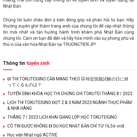
miệng, mà còn cung cấp thông tin về tuyển sinh và tuyển dụng tại
Nhật Bản.
Chúng tôi luôn chào đón ý kiến đóng góp và phản hồi từ bạn. Hãy
thường xuyên ghé thăm trang web của chúng tôi để cập nhật thông
tin mới nhất và tận hưởng hành trình khám phá Nhật Bản cùng
chúng tôi. Cảm ơn bạn đã đến và hãy hòa mình vào sự phong phú và
thú vị của văn hóa Nhật Bản tại TRUONGTIEN.JP!
Thông tin
tuyển sinh
ĐI THI TOKUTEIGINO CẦN MANG THEO GÌ 特定技能試験の日に持
ってくるものは？
TUYỂN SINH KHÓA HỌC THI CHỨNG CHỈ TOKUTEI THÁNG 8 / 2023
LỊCH THI TOKUTEIGINO ĐỢT 2 & 3 NĂM 2023 NGÀNH THỰC PHẨM
& NHÀ HÀNG
THÁNG 7 / 2023 LỊCH KHAI GIẢNG LỚP HỌC TOKUTEIGINO
CÓ TIN ĐƯỢC KHÔNG ĐI DU HỌC NHẬT BẢN CHỈ TỪ 16,5tr vnđ
Học viện Nhật ngữ ACTIVE