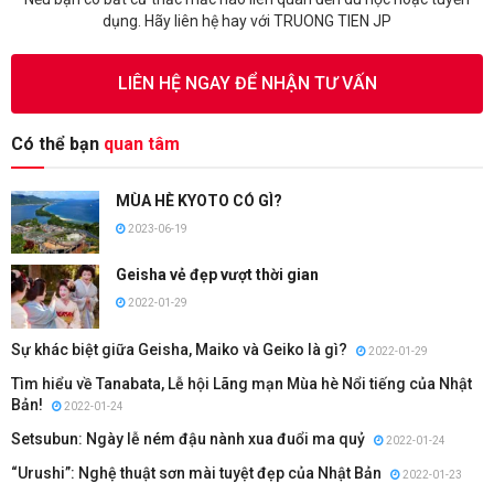
dụng. Hãy liên hệ hay với TRUONG TIEN JP
LIÊN HỆ NGAY ĐỂ NHẬN TƯ VẤN
Có thể bạn
quan tâm
MÙA HÈ KYOTO CÓ GÌ?
2023-06-19
Geisha vẻ đẹp vượt thời gian
2022-01-29
Sự khác biệt giữa Geisha, Maiko và Geiko là gì?
2022-01-29
Tìm hiểu về Tanabata, Lễ hội Lãng mạn Mùa hè Nổi tiếng của Nhật
Bản!
2022-01-24
Setsubun: Ngày lễ ném đậu nành xua đuổi ma quỷ
2022-01-24
“Urushi”: Nghệ thuật sơn mài tuyệt đẹp của Nhật Bản
2022-01-23