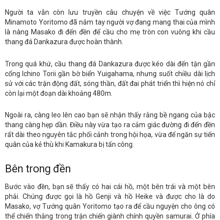
Người ta vẫn còn lưu truyền câu chuyện về việc Tướng quân
Minamoto Yoritomo đã nắm tay người vợ đang mang thai của mình
là nàng Masako đi đến đền để cầu cho mẹ tròn con vuông khi cầu
thang đá Dankazura được hoàn thành.
Trong quá khứ, cầu thang đá Dankazura được kéo dài đến tận gần
cổng Ichino Torii gần bờ biển Yuigahama, nhưng suốt chiều dài lịch
sử với các trận động đất, sóng thần, đất đai phát triển thì hiện nó chỉ
còn lại một đoạn dài khoảng 480m.
Ngoài ra, càng leo lên cao bạn sẽ nhận thấy rằng bề ngang của bậc
thang càng hẹp dần. Điều này vừa tạo ra cảm giác đường đi đến đền
rất dài theo nguyên tắc phối cảnh trong hội họa, vừa để ngăn sự tiến
quân của kẻ thù khi Kamakura bị tấn công.
Bên trong đền
Bước vào đền, bạn sẽ thấy có hai cái hồ, một bên trái và một bên
phải. Chúng được gọi là hồ Genji và hồ Heike và được cho là do
Masako, vợ Tướng quân Yoritomo tạo ra để cầu nguyện cho ông có
thể chiến thắng trong trận chiến giành chính quyền samurai. Ở phía