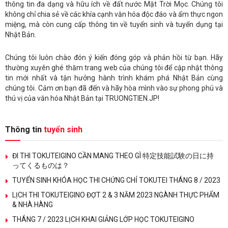
thông tin đa dạng và hữu ích về đất nước Mặt Trời Mọc. Chúng tôi
không chỉ chia sẻ về các khía cạnh văn hóa độc đáo và ẩm thực ngon
miệng, mà còn cung cấp thông tin về tuyển sinh và tuyển dụng tại
Nhật Bản.
Chúng tôi luôn chào đón ý kiến đóng góp và phản hồi từ bạn. Hãy
thường xuyên ghé thăm trang web của chúng tôi để cập nhật thông
tin mới nhất và tận hưởng hành trình khám phá Nhật Bản cùng
chúng tôi. Cảm ơn bạn đã đến và hãy hòa mình vào sự phong phú và
thú vị của văn hóa Nhật Bản tại TRUONGTIEN.JP!
Thông tin
tuyển sinh
ĐI THI TOKUTEIGINO CẦN MANG THEO GÌ 特定技能試験の日に持
ってくるものは？
TUYỂN SINH KHÓA HỌC THI CHỨNG CHỈ TOKUTEI THÁNG 8 / 2023
LỊCH THI TOKUTEIGINO ĐỢT 2 & 3 NĂM 2023 NGÀNH THỰC PHẨM
& NHÀ HÀNG
THÁNG 7 / 2023 LỊCH KHAI GIẢNG LỚP HỌC TOKUTEIGINO