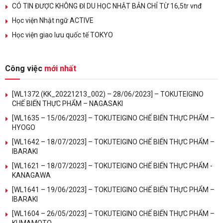
CÓ TIN ĐƯỢC KHÔNG ĐI DU HỌC NHẬT BẢN CHỈ TỪ 16,5tr vnđ
Học viện Nhật ngữ ACTIVE
Học viện giao lưu quốc tế TOKYO
Công việc
mới nhất
[WL1372 (KK_20221213_002) – 28/06/2023] – TOKUTEIGINO
CHẾ BIẾN THỰC PHẨM – NAGASAKI
[WL1635 – 15/06/2023] – TOKUTEIGINO CHẾ BIẾN THỰC PHẨM –
HYOGO
[WL1642 – 18/07/2023] – TOKUTEIGINO CHẾ BIẾN THỰC PHẨM –
IBARAKI
[WL1621 – 18/07/2023] – TOKUTEIGINO CHẾ BIẾN THỰC PHẨM -
KANAGAWA
[WL1641 – 19/06/2023] – TOKUTEIGINO CHẾ BIẾN THỰC PHẨM –
IBARAKI
[WL1604 – 26/05/2023] – TOKUTEIGINO CHẾ BIẾN THỰC PHẨM –