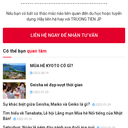
Nếu bạn có bất cứ thắc mắc nào liên quan đến du học hoặc tuyển
dụng. Hãy liên hệ hay với TRUONG TIEN JP
LIÊN HỆ NGAY ĐỂ NHẬN TƯ VẤN
Có thể bạn
quan tâm
MÙA HÈ KYOTO CÓ GÌ?
2023-06-19
Geisha vẻ đẹp vượt thời gian
2022-01-29
Sự khác biệt giữa Geisha, Maiko và Geiko là gì?
2022-01-29
Tìm hiểu về Tanabata, Lễ hội Lãng mạn Mùa hè Nổi tiếng của Nhật
Bản!
2022-01-24
Setsubun: Ngày lễ ném đậu nành xua đuổi ma quỷ
2022-01-24