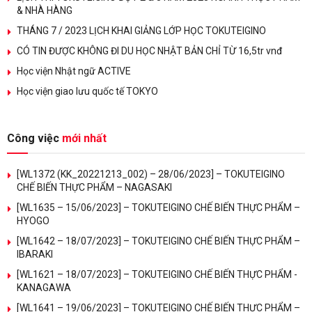
& NHÀ HÀNG
THÁNG 7 / 2023 LỊCH KHAI GIẢNG LỚP HỌC TOKUTEIGINO
CÓ TIN ĐƯỢC KHÔNG ĐI DU HỌC NHẬT BẢN CHỈ TỪ 16,5tr vnđ
Học viện Nhật ngữ ACTIVE
Học viện giao lưu quốc tế TOKYO
Công việc
mới nhất
[WL1372 (KK_20221213_002) – 28/06/2023] – TOKUTEIGINO
CHẾ BIẾN THỰC PHẨM – NAGASAKI
[WL1635 – 15/06/2023] – TOKUTEIGINO CHẾ BIẾN THỰC PHẨM –
HYOGO
[WL1642 – 18/07/2023] – TOKUTEIGINO CHẾ BIẾN THỰC PHẨM –
IBARAKI
[WL1621 – 18/07/2023] – TOKUTEIGINO CHẾ BIẾN THỰC PHẨM -
KANAGAWA
[WL1641 – 19/06/2023] – TOKUTEIGINO CHẾ BIẾN THỰC PHẨM –