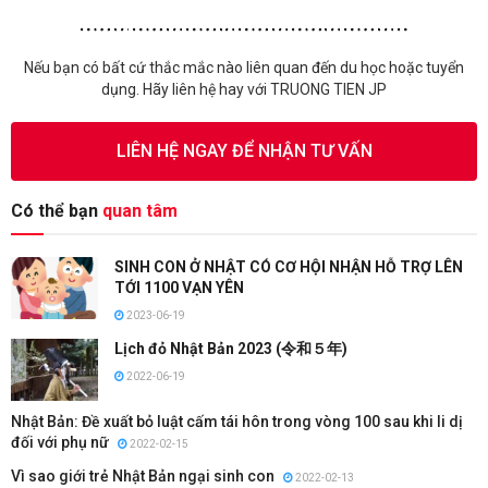
Nếu bạn có bất cứ thắc mắc nào liên quan đến du học hoặc tuyển
dụng. Hãy liên hệ hay với TRUONG TIEN JP
LIÊN HỆ NGAY ĐỂ NHẬN TƯ VẤN
Có thể bạn
quan tâm
SINH CON Ở NHẬT CÓ CƠ HỘI NHẬN HỖ TRỢ LÊN
TỚI 1100 VẠN YÊN
2023-06-19
Lịch đỏ Nhật Bản 2023 (令和５年)
2022-06-19
Nhật Bản: Đề xuất bỏ luật cấm tái hôn trong vòng 100 sau khi li dị
đối với phụ nữ
2022-02-15
Vì sao giới trẻ Nhật Bản ngại sinh con
2022-02-13