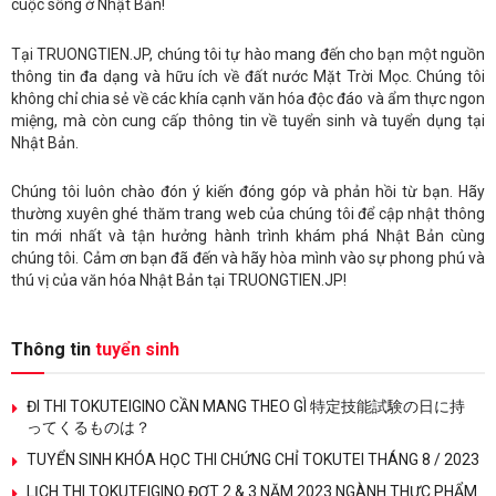
cuộc sống ở Nhật Bản!
Tại TRUONGTIEN.JP, chúng tôi tự hào mang đến cho bạn một nguồn
thông tin đa dạng và hữu ích về đất nước Mặt Trời Mọc. Chúng tôi
không chỉ chia sẻ về các khía cạnh văn hóa độc đáo và ẩm thực ngon
miệng, mà còn cung cấp thông tin về tuyển sinh và tuyển dụng tại
Nhật Bản.
Chúng tôi luôn chào đón ý kiến đóng góp và phản hồi từ bạn. Hãy
thường xuyên ghé thăm trang web của chúng tôi để cập nhật thông
tin mới nhất và tận hưởng hành trình khám phá Nhật Bản cùng
chúng tôi. Cảm ơn bạn đã đến và hãy hòa mình vào sự phong phú và
thú vị của văn hóa Nhật Bản tại TRUONGTIEN.JP!
Thông tin
tuyển sinh
ĐI THI TOKUTEIGINO CẦN MANG THEO GÌ 特定技能試験の日に持
ってくるものは？
TUYỂN SINH KHÓA HỌC THI CHỨNG CHỈ TOKUTEI THÁNG 8 / 2023
LỊCH THI TOKUTEIGINO ĐỢT 2 & 3 NĂM 2023 NGÀNH THỰC PHẨM