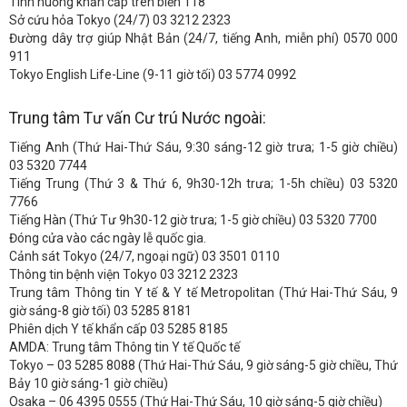
Tình huống khẩn cấp trên biển 118
Sở cứu hỏa Tokyo (24/7) 03 3212 2323
Đường dây trợ giúp Nhật Bản (24/7, tiếng Anh, miễn phí) 0570 000
911
Tokyo English Life-Line (9-11 giờ tối) 03 5774 0992
Trung tâm Tư vấn Cư trú Nước ngoài:
Tiếng Anh (Thứ Hai-Thứ Sáu, 9:30 sáng-12 giờ trưa; 1-5 giờ chiều)
03 5320 7744
Tiếng Trung (Thứ 3 & Thứ 6, 9h30-12h trưa; 1-5h chiều) 03 5320
7766
Tiếng Hàn (Thứ Tư 9h30-12 giờ trưa; 1-5 giờ chiều) 03 5320 7700
Đóng cửa vào các ngày lễ quốc gia.
Cảnh sát Tokyo (24/7, ngoại ngữ) 03 3501 0110
Thông tin bệnh viện Tokyo 03 3212 2323
Trung tâm Thông tin Y tế & Y tế Metropolitan (Thứ Hai-Thứ Sáu, 9
giờ sáng-8 giờ tối) 03 5285 8181
Phiên dịch Y tế khẩn cấp 03 5285 8185
AMDA: Trung tâm Thông tin Y tế Quốc tế
Tokyo – 03 5285 8088 (Thứ Hai-Thứ Sáu, 9 giờ sáng-5 giờ chiều, Thứ
Bảy 10 giờ sáng-1 giờ chiều)
Osaka – 06 4395 0555 (Thứ Hai-Thứ Sáu, 10 giờ sáng-5 giờ chiều)