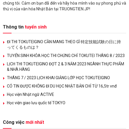
chúng tôi. Cảm ơn bạn đã đến và hãy hòa mình vào sự phong phú và
thú vị của văn hóa Nhật Bản tại TRUONGTIEN.JP!
Thông tin
tuyển sinh
ĐI THI TOKUTEIGINO CẦN MANG THEO GÌ 特定技能試験の日に持
ってくるものは？
TUYỂN SINH KHÓA HỌC THI CHỨNG CHỈ TOKUTEI THÁNG 8 / 2023
LỊCH THI TOKUTEIGINO ĐỢT 2 & 3 NĂM 2023 NGÀNH THỰC PHẨM
& NHÀ HÀNG
THÁNG 7 / 2023 LỊCH KHAI GIẢNG LỚP HỌC TOKUTEIGINO
CÓ TIN ĐƯỢC KHÔNG ĐI DU HỌC NHẬT BẢN CHỈ TỪ 16,5tr vnđ
Học viện Nhật ngữ ACTIVE
Học viện giao lưu quốc tế TOKYO
Công việc
mới nhất