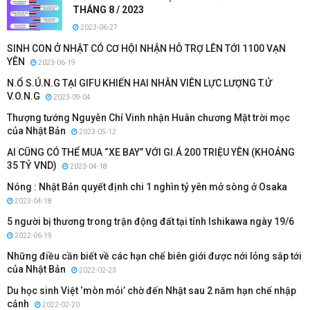
THÁNG 8 / 2023
2023-06-27
SINH CON Ở NHẬT CÓ CƠ HỘI NHẬN HỖ TRỢ LÊN TỚI 1100 VẠN
YÊN
2023-06-19
N.Ổ S.Ú.N.G TẠI GIFU KHIẾN HAI NHÂN VIÊN LỰC LƯỢNG T.Ử
V.O.N.G
2023-09-04
Thượng tướng Nguyễn Chí Vinh nhận Huân chương Mặt trời mọc
của Nhật Bản
2023-05-12
AI CŨNG CÓ THỂ MUA “XE BAY” VỚI GI.Á 200 TRIỆU YÊN (KHOẢNG
35 TỶ VND)
2023-04-18
Nóng : Nhật Bản quyết định chi 1 nghìn tỷ yên mở sòng ở Osaka
2023-04-18
5 người bị thương trong trận động đất tại tỉnh Ishikawa ngày 19/6
2022-06-19
Những điều cần biết về các hạn chế biên giới được nới lỏng sắp tới
của Nhật Bản
2022-02-23
Du học sinh Việt ‘mòn mỏi’ chờ đến Nhật sau 2 năm hạn chế nhập
cảnh
2022-02-20