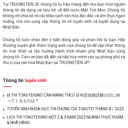
Tại TRUONGTIEN.JP, chúng tôi tự hào mang đến cho bạn một nguồn
thông tin đa dạng và hữu ích về đất nước Mặt Trời Mọc. Chúng tôi
không chỉ chia sẻ về các khía cạnh văn hóa độc đáo và ẩm thực ngon
miệng, mà còn cung cấp thông tin về tuyển sinh và tuyển dụng tại
Nhật Bản.
Chúng tôi luôn chào đón ý kiến đóng góp và phản hồi từ bạn. Hãy
thường xuyên ghé thăm trang web của chúng tôi để cập nhật thông
tin mới nhất và tận hưởng hành trình khám phá Nhật Bản cùng
chúng tôi. Cảm ơn bạn đã đến và hãy hòa mình vào sự phong phú và
thú vị của văn hóa Nhật Bản tại TRUONGTIEN.JP!
Thông tin
tuyển sinh
ĐI THI TOKUTEIGINO CẦN MANG THEO GÌ 特定技能試験の日に持
ってくるものは？
TUYỂN SINH KHÓA HỌC THI CHỨNG CHỈ TOKUTEI THÁNG 8 / 2023
LỊCH THI TOKUTEIGINO ĐỢT 2 & 3 NĂM 2023 NGÀNH THỰC PHẨM
& NHÀ HÀNG