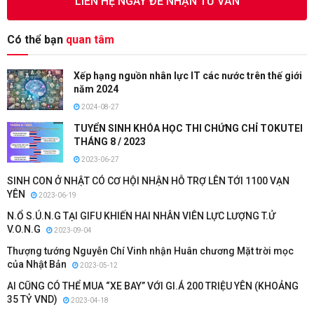
LIÊN HỆ NGAY ĐỂ NHẬN TƯ VẤN
Có thể bạn
quan tâm
Xếp hạng nguồn nhân lực IT các nước trên thế giới
năm 2024
2024-08-27
TUYỂN SINH KHÓA HỌC THI CHỨNG CHỈ TOKUTEI
THÁNG 8 / 2023
2023-06-27
SINH CON Ở NHẬT CÓ CƠ HỘI NHẬN HỖ TRỢ LÊN TỚI 1100 VẠN
YÊN
2023-06-19
N.Ổ S.Ú.N.G TẠI GIFU KHIẾN HAI NHÂN VIÊN LỰC LƯỢNG T.Ử
V.O.N.G
2023-09-04
Thượng tướng Nguyễn Chí Vinh nhận Huân chương Mặt trời mọc
của Nhật Bản
2023-05-12
AI CŨNG CÓ THỂ MUA “XE BAY” VỚI GI.Á 200 TRIỆU YÊN (KHOẢNG
35 TỶ VND)
2023-04-18