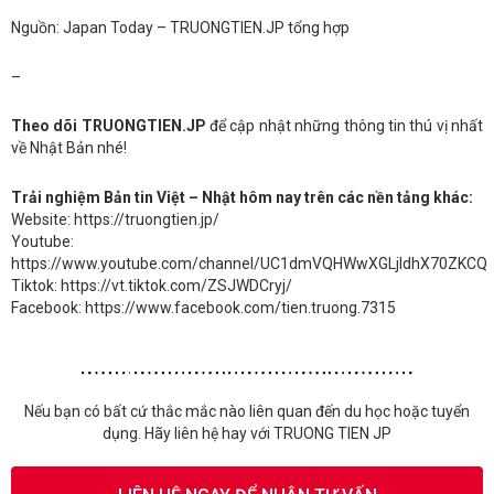
Nguồn: Japan Today – TRUONGTIEN.JP tổng hợp
–
Theo dõi TRUONGTIEN.JP
để cập nhật những thông tin thú vị nhất
về Nhật Bản nhé!
Trải nghiệm Bản tin Việt – Nhật hôm nay trên các nền tảng khác:
Website: https://truongtien.jp/
Youtube:
https://www.youtube.com/channel/UC1dmVQHWwXGLjldhX70ZKCQ
Tiktok: https://vt.tiktok.com/ZSJWDCryj/
Facebook: https://www.facebook.com/tien.truong.7315
Nếu bạn có bất cứ thắc mắc nào liên quan đến du học hoặc tuyển
dụng. Hãy liên hệ hay với TRUONG TIEN JP