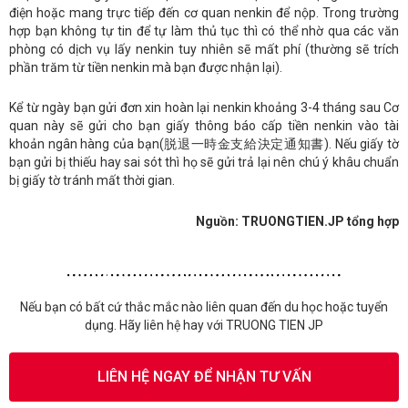
điện hoặc mang trực tiếp đến cơ quan nenkin để nộp. Trong trường
hợp bạn không tự tin để tự làm thủ tục thì có thể nhờ qua các văn
phòng có dịch vụ lấy nenkin tuy nhiên sẽ mất phí (thường sẽ trích
phần trăm từ tiền nenkin mà bạn được nhận lại).
Kể từ ngày bạn gửi đơn xin hoàn lại nenkin khoảng 3-4 tháng sau Cơ
quan này sẽ gửi cho bạn giấy thông báo cấp tiền nenkin vào tài
khoản ngân hàng của bạn(脱退一時金支給決定通知書). Nếu giấy tờ
bạn gửi bị thiếu hay sai sót thì họ sẽ gửi trả lại nên chú ý khâu chuẩn
bị giấy tờ tránh mất thời gian.
Nguồn: TRUONGTIEN.JP tổng hợp
Nếu bạn có bất cứ thắc mắc nào liên quan đến du học hoặc tuyển
dụng. Hãy liên hệ hay với TRUONG TIEN JP
LIÊN HỆ NGAY ĐỂ NHẬN TƯ VẤN