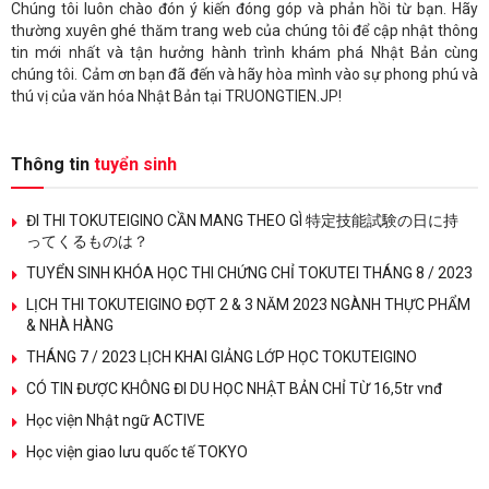
Chúng tôi luôn chào đón ý kiến đóng góp và phản hồi từ bạn. Hãy
thường xuyên ghé thăm trang web của chúng tôi để cập nhật thông
tin mới nhất và tận hưởng hành trình khám phá Nhật Bản cùng
chúng tôi. Cảm ơn bạn đã đến và hãy hòa mình vào sự phong phú và
thú vị của văn hóa Nhật Bản tại TRUONGTIEN.JP!
Thông tin
tuyển sinh
ĐI THI TOKUTEIGINO CẦN MANG THEO GÌ 特定技能試験の日に持
ってくるものは？
TUYỂN SINH KHÓA HỌC THI CHỨNG CHỈ TOKUTEI THÁNG 8 / 2023
LỊCH THI TOKUTEIGINO ĐỢT 2 & 3 NĂM 2023 NGÀNH THỰC PHẨM
& NHÀ HÀNG
THÁNG 7 / 2023 LỊCH KHAI GIẢNG LỚP HỌC TOKUTEIGINO
CÓ TIN ĐƯỢC KHÔNG ĐI DU HỌC NHẬT BẢN CHỈ TỪ 16,5tr vnđ
Học viện Nhật ngữ ACTIVE
Học viện giao lưu quốc tế TOKYO