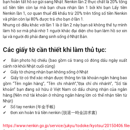
bạn hoàn tất hồ sơ gửi sang Nhật. Nenkin lần 2 thực chất là 20% tổng
số tiền tiền còn lại mà bạn chưa nhận lần 1 bởi khi bạn Lấy tiền
Nenkin lần 1, cơ quan thuế đã khấu trừ 20% trên tổng số tiền Nenkin
và phần còn lại 80% được trả cho bạn ở lần 1.
Nhưng có điều khác với lần 1 là ở lần 2 này bạn sẽ không thể tự mình
làm hồ sơ mà phải nhờ 1 người khác đại diện cho bạn làm hồ sơ xin
lại và người đó phải đang sinh sống ở Nhật Bản.
Các giấy tờ cần thiết khi làm thủ tục:
✔ Bản photo hộ chiếu (bao gồm cả trang có đóng dấu ngày xuất
cảnh rời khỏi Nhật cuối cùng)
✔ Giấy tờ chứng nhận bạn không sống ở Nhật
✔ Giấy tờ có thể xác nhận được thông tin tài khoản ngân hàng bao
gồm “Tên ngân hàng”, “Tên chi nhánh”,“Địa chỉ chi nhánh”, “Số tài
khoản” bạn đang sở hữu ở Việt Nam có dấu chứng nhận của ngân
hàng.(Nên mở tài khoản ở những ngân hàng lớn có thể nhận tiền từ
Nhật)
✔ Sổ tay nenkin (年金手帳)
✔ Đơn xin hoàn trả tiền nenkin (脱退一時金請求書)
https://www.nenkin.go.jp/service/jukyu/todoke/kyotsu/20150406.f