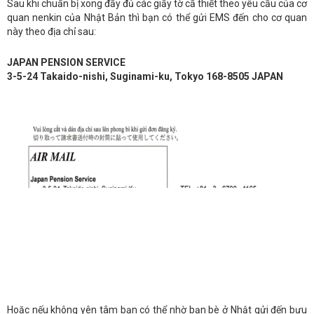
Sau khi chuẩn bị xong đầy đủ các giấy tờ cầ thiết theo yêu cầu của cơ
quan nenkin của Nhật Bản thì bạn có thể gửi EMS đến cho cơ quan
này theo địa chỉ sau:
JAPAN PENSION SERVICE
3-5-24 Takaido-nishi, Suginami-ku, Tokyo 168-8505 JAPAN
Hoặc nếu không yên tâm bạn có thể nhờ bạn bè ở Nhật gửi đến bưu