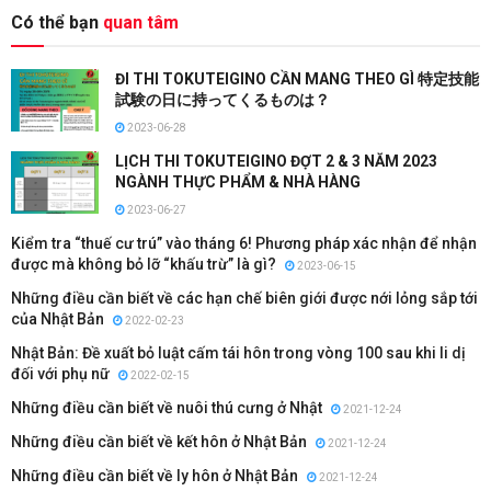
Có thể bạn
quan tâm
ĐI THI TOKUTEIGINO CẦN MANG THEO GÌ 特定技能
試験の日に持ってくるものは？
2023-06-28
LỊCH THI TOKUTEIGINO ĐỢT 2 & 3 NĂM 2023
NGÀNH THỰC PHẨM & NHÀ HÀNG
2023-06-27
Kiểm tra “thuế cư trú” vào tháng 6! Phương pháp xác nhận để nhận
được mà không bỏ lỡ “khấu trừ” là gì?
2023-06-15
Những điều cần biết về các hạn chế biên giới được nới lỏng sắp tới
của Nhật Bản
2022-02-23
Nhật Bản: Đề xuất bỏ luật cấm tái hôn trong vòng 100 sau khi li dị
đối với phụ nữ
2022-02-15
Những điều cần biết về nuôi thú cưng ở Nhật
2021-12-24
Những điều cần biết về kết hôn ở Nhật Bản
2021-12-24
Những điều cần biết về ly hôn ở Nhật Bản
2021-12-24