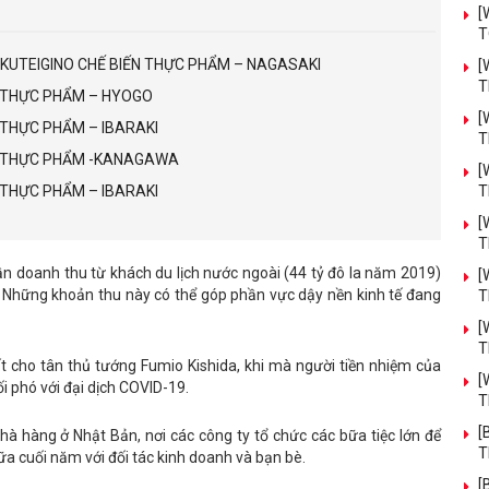
[
T
OKUTEIGINO CHẾ BIẾN THỰC PHẨM – NAGASAKI
[
T
N THỰC PHẨM – HYOGO
[
N THỰC PHẨM – IBARAKI
T
ẾN THỰC PHẨM -KANAGAWA
[
N THỰC PHẨM – IBARAKI
T
[
T
ần doanh thu từ khách du lịch nước ngoài (44 tỷ đô la năm 2019)
[
. Những khoản thu này có thể góp phần vực dậy nền kinh tế đang
T
[
T
ất cho tân thủ tướng Fumio Kishida, khi mà người tiền nhiệm của
[
ối phó với đại dịch COVID-19.
T
[
hà hàng ở Nhật Bản, nơi các công ty tổ chức các bữa tiệc lớn để
T
ữa cuối năm với đối tác kinh doanh và bạn bè.
[