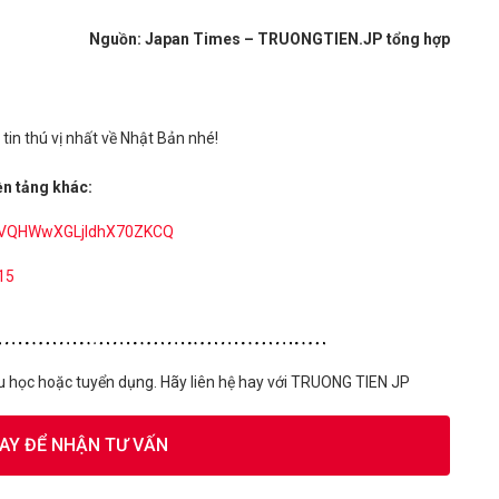
Nguồn: Japan Times – TRUONGTIEN.JP tổng hợp
in thú vị nhất về Nhật Bản nhé!
ền tảng khác:
dmVQHWwXGLjldhX70ZKCQ
15
u học hoặc tuyển dụng. Hãy liên hệ hay với TRUONG TIEN JP
GAY ĐỂ NHẬN TƯ VẤN