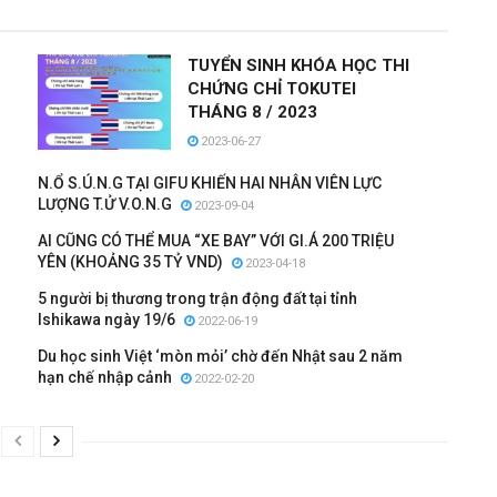
TUYỂN SINH KHÓA HỌC THI
CHỨNG CHỈ TOKUTEI
THÁNG 8 / 2023
2023-06-27
I
N.Ổ S.Ú.N.G TẠI GIFU KHIẾN HAI NHÂN VIÊN LỰC
LƯỢNG T.Ử V.O.N.G
2023-09-04
AI CŨNG CÓ THỂ MUA “XE BAY” VỚI GI.Á 200 TRIỆU
YÊN (KHOẢNG 35 TỶ VND)
2023-04-18
5 người bị thương trong trận động đất tại tỉnh
Ishikawa ngày 19/6
2022-06-19
Du học sinh Việt ‘mòn mỏi’ chờ đến Nhật sau 2 năm
hạn chế nhập cảnh
2022-02-20