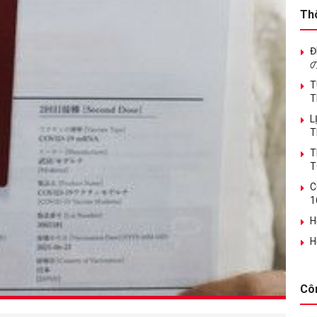
Th
Đ
T
T
L
T
T
T
C
1
H
H
Cô