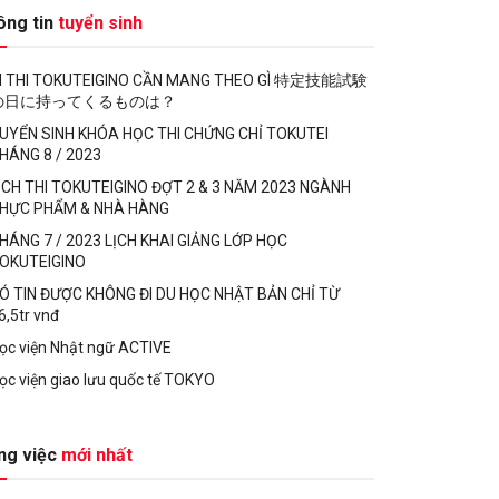
ông tin
tuyển sinh
I THI TOKUTEIGINO CẦN MANG THEO GÌ 特定技能試験
の日に持ってくるものは？
UYỂN SINH KHÓA HỌC THI CHỨNG CHỈ TOKUTEI
HÁNG 8 / 2023
ỊCH THI TOKUTEIGINO ĐỢT 2 & 3 NĂM 2023 NGÀNH
HỰC PHẨM & NHÀ HÀNG
HÁNG 7 / 2023 LỊCH KHAI GIẢNG LỚP HỌC
OKUTEIGINO
Ó TIN ĐƯỢC KHÔNG ĐI DU HỌC NHẬT BẢN CHỈ TỪ
6,5tr vnđ
ọc viện Nhật ngữ ACTIVE
ọc viện giao lưu quốc tế TOKYO
ng việc
mới nhất