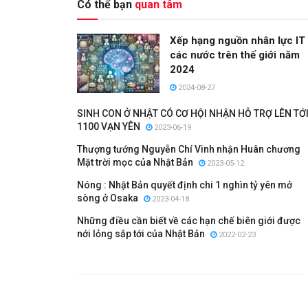
Có thể bạn
quan tâm
Xếp hạng nguồn nhân lực IT
các nước trên thế giới năm
2024
2024-08-27
SINH CON Ở NHẬT CÓ CƠ HỘI NHẬN HỖ TRỢ LÊN TỚ
1100 VẠN YÊN
2023-06-19
Thượng tướng Nguyễn Chí Vinh nhận Huân chương
Mặt trời mọc của Nhật Bản
2023-05-12
Nóng : Nhật Bản quyết định chi 1 nghìn tỷ yên mở
sòng ở Osaka
2023-04-18
Những điều cần biết về các hạn chế biên giới được
nới lỏng sắp tới của Nhật Bản
2022-02-23