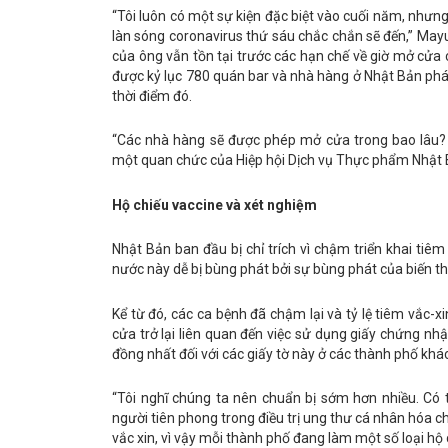
“Tôi luôn có một sự kiện đặc biệt vào cuối năm, nhưng 
làn sóng coronavirus thứ sáu chắc chắn sẽ đến,” Mayum
của ông vẫn tồn tại trước các hạn chế về giờ mở cửa
được kỷ lục 780 quán bar và nhà hàng ở Nhật Bản phá
thời điểm đó.
“Các nhà hàng sẽ được phép mở cửa trong bao lâu? Tấ
một quan chức của Hiệp hội Dịch vụ Thực phẩm Nhật B
Hộ chiếu vaccine và xét nghiệm
Nhật Bản ban đầu bị chỉ trích vì chậm triển khai tiêm 
nước này dễ bị bùng phát bởi sự bùng phát của biến t
Kể từ đó, các ca bệnh đã chậm lại và tỷ lệ tiêm vắc-
cửa trở lại liên quan đến việc sử dụng giấy chứng nh
đồng nhất đối với các giấy tờ này ở các thành phố khá
“Tôi nghĩ chúng ta nên chuẩn bị sớm hơn nhiều. Có
người tiên phong trong điều trị ung thư cá nhân hóa c
vắc xin, vì vậy mỗi thành phố đang làm một số loại hộ