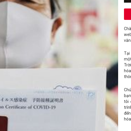
Chà
web
văn
Tại
một
Trờ
hóa
thô
Chú
bạn
tôi
trì
đến
hóa