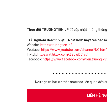
–
Theo dõi TRUONGTIEN.JP
để cập nhật những thông t
Trải nghiệm Bản tin Việt – Nhật hôm nay trên các n
Website:
https://truongtien.jp/
Youtube:
https://www.youtube.com/channel/UC1
Tiktok:
https://vt.tiktok.com/ZSJWDCryj/
Facebook:
https://www.facebook.com/tien.truong.73
Nếu bạn có bất cứ thắc mắc nào liên quan đến d
LIÊN HỆ N