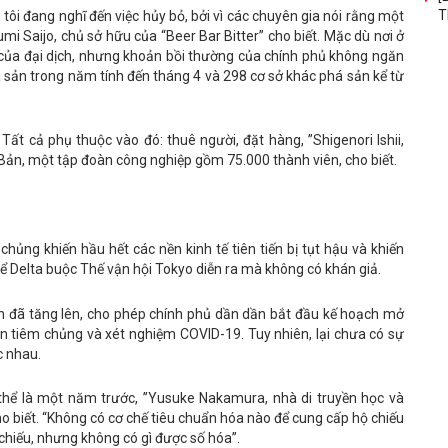
T
tôi đang nghĩ đến việc hủy bỏ, bởi vì các chuyên gia nói rằng một
i Saijo, chủ sở hữu của “Beer Bar Bitter” cho biết. Mặc dù nơi ở
 của đại dịch, nhưng khoản bồi thường của chính phủ không ngăn
 sản trong năm tính đến tháng 4 và 298 cơ sở khác phá sản kể từ
t cả phụ thuộc vào đó: thuê người, đặt hàng, ”Shigenori Ishii,
ản, một tập đoàn công nghiệp gồm 75.000 thành viên, cho biết.
chủng khiến hầu hết các nền kinh tế tiên tiến bị tụt hậu và khiến
hể Delta buộc Thế vận hội Tokyo diễn ra mà không có khán giả.
xin đã tăng lên, cho phép chính phủ dần dần bắt đầu kế hoạch mở
ận tiêm chủng và xét nghiệm COVID-19. Tuy nhiên, lại chưa có sự
c nhau.
 thể là một năm trước, ”Yusuke Nakamura, nhà di truyền học và
ho biết. “Không có cơ chế tiêu chuẩn hóa nào để cung cấp hộ chiếu
 chiếu, nhưng không có gì được số hóa”.