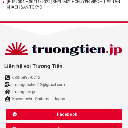
[BJP2004 – 30/11/2022] SHYU MỚI + CHUYỂN VIỆC – TIẾP TÂN
KHÁCH SẠN TOKYO
Liên hệ với Trương Tiến
080-5895-0712
truongductien12@gmail.com
truongtien.jp
Kawaguchi - Saitama - Japan
Facebook