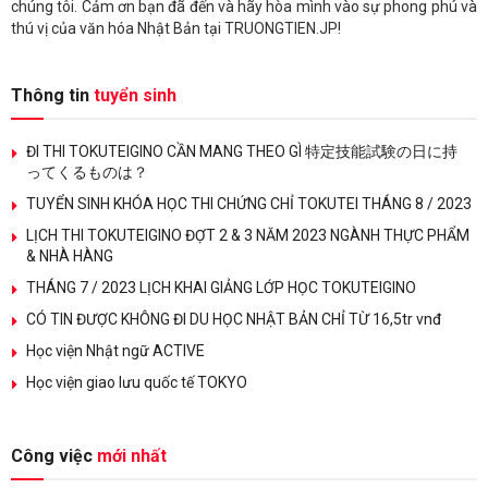
chúng tôi. Cảm ơn bạn đã đến và hãy hòa mình vào sự phong phú và
thú vị của văn hóa Nhật Bản tại TRUONGTIEN.JP!
Thông tin
tuyển sinh
ĐI THI TOKUTEIGINO CẦN MANG THEO GÌ 特定技能試験の日に持
ってくるものは？
TUYỂN SINH KHÓA HỌC THI CHỨNG CHỈ TOKUTEI THÁNG 8 / 2023
LỊCH THI TOKUTEIGINO ĐỢT 2 & 3 NĂM 2023 NGÀNH THỰC PHẨM
& NHÀ HÀNG
THÁNG 7 / 2023 LỊCH KHAI GIẢNG LỚP HỌC TOKUTEIGINO
CÓ TIN ĐƯỢC KHÔNG ĐI DU HỌC NHẬT BẢN CHỈ TỪ 16,5tr vnđ
Học viện Nhật ngữ ACTIVE
Học viện giao lưu quốc tế TOKYO
Công việc
mới nhất