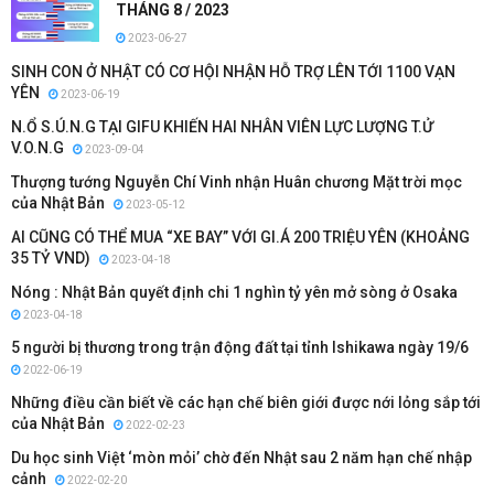
THÁNG 8 / 2023
2023-06-27
SINH CON Ở NHẬT CÓ CƠ HỘI NHẬN HỖ TRỢ LÊN TỚI 1100 VẠN
YÊN
2023-06-19
N.Ổ S.Ú.N.G TẠI GIFU KHIẾN HAI NHÂN VIÊN LỰC LƯỢNG T.Ử
V.O.N.G
2023-09-04
Thượng tướng Nguyễn Chí Vinh nhận Huân chương Mặt trời mọc
của Nhật Bản
2023-05-12
AI CŨNG CÓ THỂ MUA “XE BAY” VỚI GI.Á 200 TRIỆU YÊN (KHOẢNG
35 TỶ VND)
2023-04-18
Nóng : Nhật Bản quyết định chi 1 nghìn tỷ yên mở sòng ở Osaka
2023-04-18
5 người bị thương trong trận động đất tại tỉnh Ishikawa ngày 19/6
2022-06-19
Những điều cần biết về các hạn chế biên giới được nới lỏng sắp tới
của Nhật Bản
2022-02-23
Du học sinh Việt ‘mòn mỏi’ chờ đến Nhật sau 2 năm hạn chế nhập
cảnh
2022-02-20