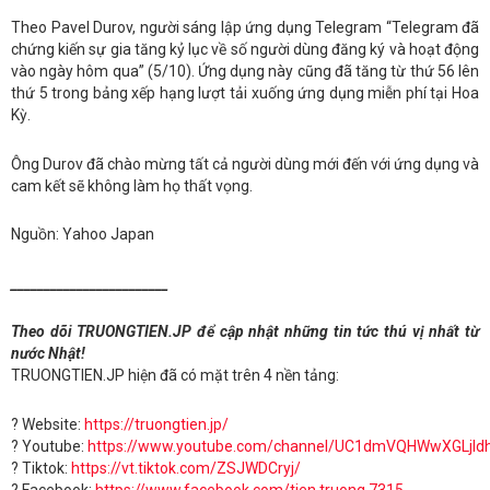
Theo Pavel Durov, người sáng lập ứng dụng Telegram “Telegram đã
chứng kiến ​​sự gia tăng kỷ lục về số người dùng đăng ký và hoạt động
vào ngày hôm qua” (5/10). Ứng dụng này cũng đã tăng từ thứ 56 lên
thứ 5 trong bảng xếp hạng lượt tải xuống ứng dụng miễn phí tại Hoa
Kỳ.
Ông Durov đã chào mừng tất cả người dùng mới đến với ứng dụng và
cam kết sẽ không làm họ thất vọng.
Nguồn: Yahoo Japan
________________________
Theo dõi TRUONGTIEN.JP để cập nhật những tin tức thú vị nhất từ
nước Nhật!
TRUONGTIEN.JP hiện đã có mặt trên 4 nền tảng:
? Website:
https://truongtien.jp/
? Youtube:
https://www.youtube.com/channel/UC1dmVQHWwXGLjl
? Tiktok:
https://vt.tiktok.com/ZSJWDCryj/
? Facebook:
https://www.facebook.com/tien.truong.7315