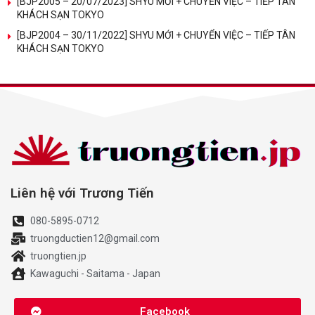
[BJP2005 – 20/07/2023] SHYU MỚI + CHUYỂN VIỆC – TIẾP TÂN
KHÁCH SẠN TOKYO
[BJP2004 – 30/11/2022] SHYU MỚI + CHUYỂN VIỆC – TIẾP TÂN
KHÁCH SẠN TOKYO
Liên hệ với Trương Tiến
080-5895-0712
truongductien12@gmail.com
truongtien.jp
Kawaguchi - Saitama - Japan
Facebook