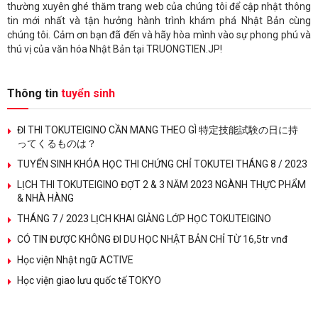
thường xuyên ghé thăm trang web của chúng tôi để cập nhật thông
tin mới nhất và tận hưởng hành trình khám phá Nhật Bản cùng
chúng tôi. Cảm ơn bạn đã đến và hãy hòa mình vào sự phong phú và
thú vị của văn hóa Nhật Bản tại TRUONGTIEN.JP!
Thông tin
tuyển sinh
ĐI THI TOKUTEIGINO CẦN MANG THEO GÌ 特定技能試験の日に持
ってくるものは？
TUYỂN SINH KHÓA HỌC THI CHỨNG CHỈ TOKUTEI THÁNG 8 / 2023
LỊCH THI TOKUTEIGINO ĐỢT 2 & 3 NĂM 2023 NGÀNH THỰC PHẨM
& NHÀ HÀNG
THÁNG 7 / 2023 LỊCH KHAI GIẢNG LỚP HỌC TOKUTEIGINO
CÓ TIN ĐƯỢC KHÔNG ĐI DU HỌC NHẬT BẢN CHỈ TỪ 16,5tr vnđ
Học viện Nhật ngữ ACTIVE
Học viện giao lưu quốc tế TOKYO