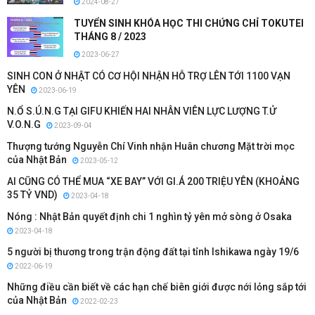
2024-08-27
TUYỂN SINH KHÓA HỌC THI CHỨNG CHỈ TOKUTEI
THÁNG 8 / 2023
2023-06-27
SINH CON Ở NHẬT CÓ CƠ HỘI NHẬN HỖ TRỢ LÊN TỚI 1100 VẠN
YÊN
2023-06-19
N.Ổ S.Ú.N.G TẠI GIFU KHIẾN HAI NHÂN VIÊN LỰC LƯỢNG T.Ử
V.O.N.G
2023-09-04
Thượng tướng Nguyễn Chí Vinh nhận Huân chương Mặt trời mọc
của Nhật Bản
2023-05-12
AI CŨNG CÓ THỂ MUA “XE BAY” VỚI GI.Á 200 TRIỆU YÊN (KHOẢNG
35 TỶ VND)
2023-04-18
Nóng : Nhật Bản quyết định chi 1 nghìn tỷ yên mở sòng ở Osaka
2023-04-18
5 người bị thương trong trận động đất tại tỉnh Ishikawa ngày 19/6
2022-06-19
Những điều cần biết về các hạn chế biên giới được nới lỏng sắp tới
của Nhật Bản
2022-02-23