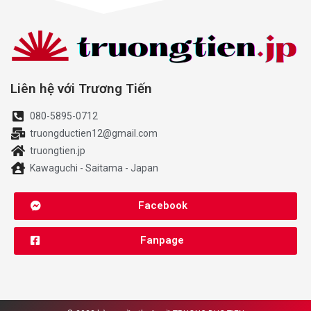
Liên hệ với Trương Tiến
080-5895-0712
truongductien12@gmail.com
truongtien.jp
Kawaguchi - Saitama - Japan
Facebook
Fanpage