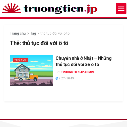
Trang chủ
Tag
thủ tục đối với ô tô
Thẻ:
thủ tục đối với ô tô
Chuyển nhà ở Nhật – Những
THỦ TỤC
thủ tục đối với xe ô tô
BƠI
TRUONGTIEN JP ADMIN
2021-10-19