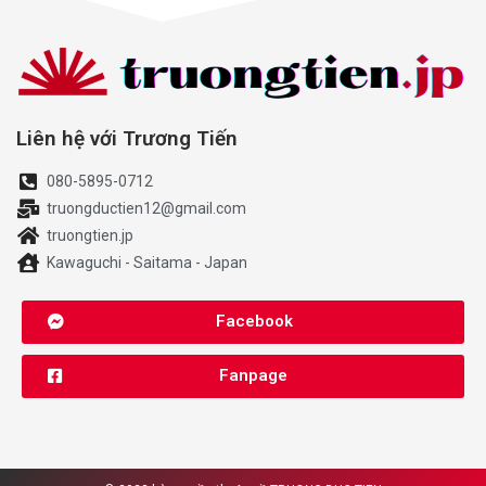
Liên hệ với Trương Tiến
080-5895-0712
truongductien12@gmail.com
truongtien.jp
Kawaguchi - Saitama - Japan
Facebook
Fanpage