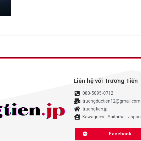
Liên hệ với Trương Tiến
080-5895-0712
truongductien12@gmail.com
truongtien.jp
Kawaguchi - Saitama - Japan
Facebook