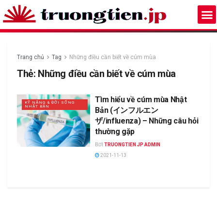
Trang chủ
Tag
Những điều cần biết về cúm mùa
Thẻ:
Những điều cần biết về cúm mùa
Tìm hiểu về cúm mùa Nhật
KỸ NĂNG & ĐỜI SỐNG
NHẬT BẢN
Bản (インフルエン
ザ/influenza) – Những câu hỏi
thường gặp
BƠI
TRUONGTIEN JP ADMIN
2021-11-13