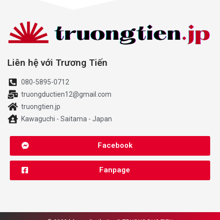
Liên hệ với Trương Tiến
080-5895-0712
truongductien12@gmail.com
truongtien.jp
Kawaguchi - Saitama - Japan
Facebook
Fanpage