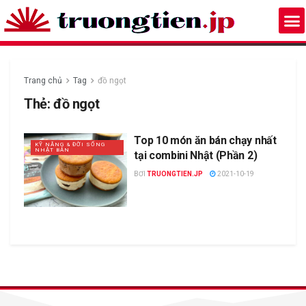
Trang chủ
Tag
đồ ngọt
Thẻ:
đồ ngọt
Top 10 món ăn bán chạy nhất
KỸ NĂNG & ĐỜI SỐNG
NHẬT BẢN
tại combini Nhật (Phần 2)
BƠI
TRUONGTIEN.JP
2021-10-19