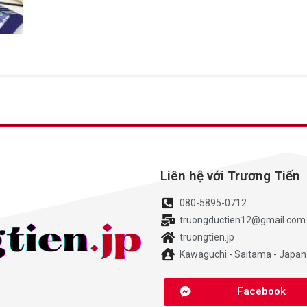
Liên hệ với Trương Tiến
080-5895-0712
truongductien12@gmail.com
truongtien.jp
Kawaguchi - Saitama - Japan
Facebook