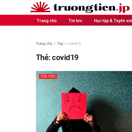
Trang chủ
Tin tức
Học tập & Tuyển si
Trang chủ
Tag
covid19
Thẻ:
covid19
TIN TỨC