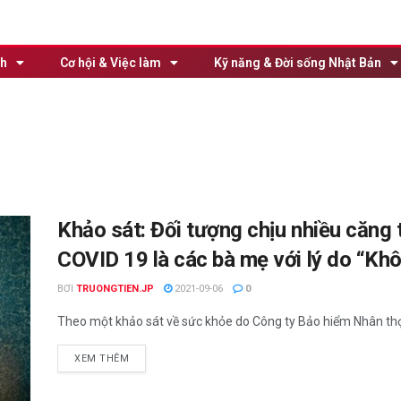
nh
Cơ hội & Việc làm
Kỹ năng & Đời sống Nhật Bản
Khảo sát: Đối tượng chịu nhiều căng
COVID 19 là các bà mẹ với lý do “Khô
BƠI
TRUONGTIEN.JP
2021-09-06
0
Theo một khảo sát về sức khỏe do Công ty Bảo hiểm Nhân thọ M
XEM THÊM