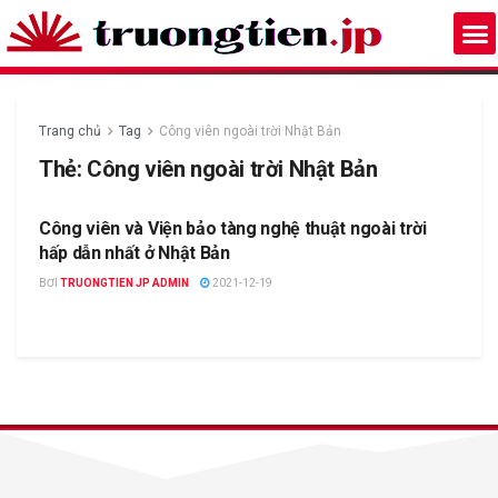
Trang chủ
Tag
Công viên ngoài trời Nhật Bản
Thẻ:
Công viên ngoài trời Nhật Bản
Công viên và Viện bảo tàng nghệ thuật ngoài trời
DU LỊCH NHẬT BẢN
hấp dẫn nhất ở Nhật Bản
BƠI
TRUONGTIEN JP ADMIN
2021-12-19