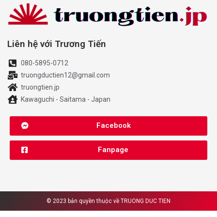
Liên hệ với Trương Tiến
080-5895-0712
truongductien12@gmail.com
truongtien.jp
Kawaguchi - Saitama - Japan
Facebook
Fanpage
© 2023 bản quyền thuộc về
TRUONG DUC TIEN