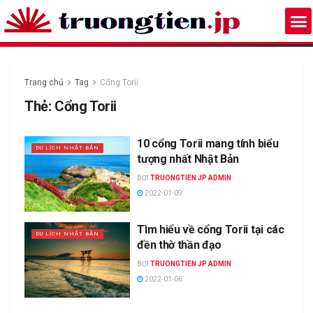
Trang chủ
Tag
Cổng Torii
Thẻ:
Cổng Torii
10 cổng Torii mang tính biểu
DU LỊCH NHẬT BẢN
tượng nhất Nhật Bản
BƠI
TRUONGTIEN JP ADMIN
2022-01-09
Tìm hiểu về cổng Torii tại các
DU LỊCH NHẬT BẢN
đền thờ thần đạo
BƠI
TRUONGTIEN JP ADMIN
2022-01-06