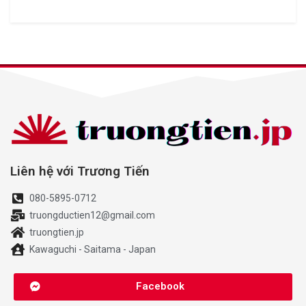
Liên hệ với Trương Tiến
080-5895-0712
truongductien12@gmail.com
truongtien.jp
Kawaguchi - Saitama - Japan
Facebook