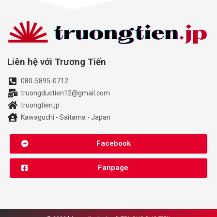
Liên hệ với Trương Tiến
080-5895-0712
truongductien12@gmail.com
truongtien.jp
Kawaguchi - Saitama - Japan
Facebook
Fanpage