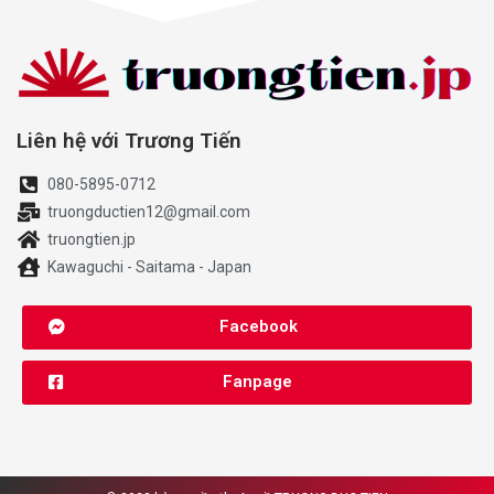
Liên hệ với Trương Tiến
080-5895-0712
truongductien12@gmail.com
truongtien.jp
Kawaguchi - Saitama - Japan
Facebook
Fanpage