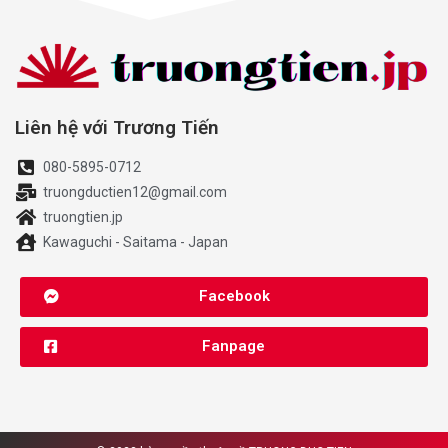
Liên hệ với Trương Tiến
080-5895-0712
truongductien12@gmail.com
truongtien.jp
Kawaguchi - Saitama - Japan
Facebook
Fanpage