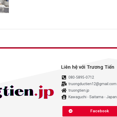
Liên hệ với Trương Tiến
080-5895-0712
truongductien12@gmail.com
truongtien.jp
Kawaguchi - Saitama - Japan
Facebook