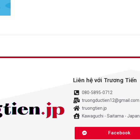
Liên hệ với Trương Tiến
080-5895-0712
truongductien12@gmail.com
truongtien.jp
Kawaguchi - Saitama - Japan
Facebook