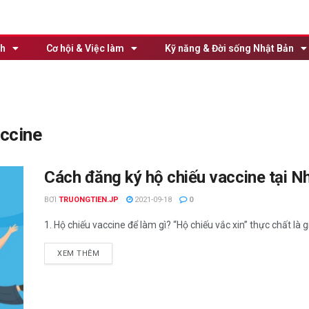
nh
Cơ hội & Việc làm
Kỹ năng & Đời sống Nhật Bản
accine
Cách đăng ký hộ chiếu vaccine tại N
BƠI
TRUONGTIEN.JP
2021-09-18
0
1. Hộ chiếu vaccine để làm gì? “Hộ chiếu vắc xin” thực chất là 
XEM THÊM