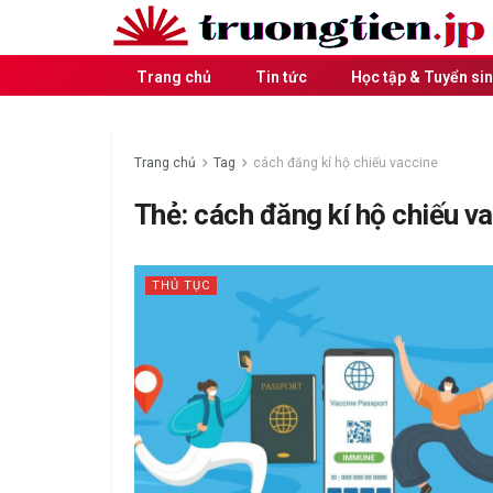
Trang chủ
Tin tức
Học tập & Tuyển si
Trang chủ
Tag
cách đăng kí hộ chiếu vaccine
Thẻ:
cách đăng kí hộ chiếu v
THỦ TỤC