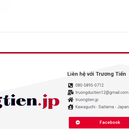
Liên hệ với Trương Tiến
080-5895-0712
truongductien12@gmail.com
truongtien.jp
Kawaguchi - Saitama - Japan
Facebook