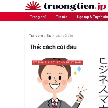
Trang chủ
Tin tức
Học tập & Tuyển si
Trang chủ
Tag
cách cúi đầu
Thẻ:
cách cúi đầu
KỸ NĂNG & ĐỜI SỐNG NHẬT BẢN