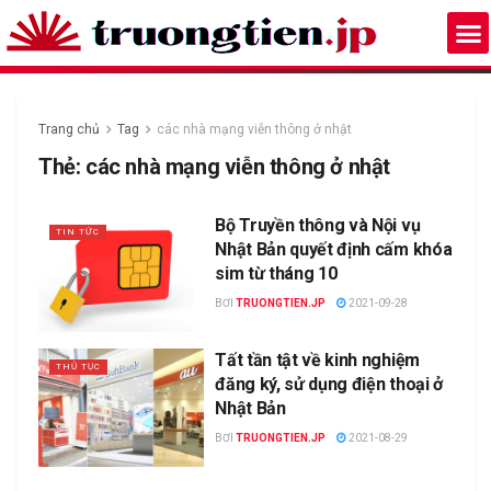
Trang chủ
Tag
các nhà mạng viễn thông ở nhật
Thẻ:
các nhà mạng viễn thông ở nhật
Bộ Truyền thông và Nội vụ
TIN TỨC
Nhật Bản quyết định cấm khóa
sim từ tháng 10
BƠI
TRUONGTIEN.JP
2021-09-28
Tất tần tật về kinh nghiệm
THỦ TỤC
đăng ký, sử dụng điện thoại ở
Nhật Bản
BƠI
TRUONGTIEN.JP
2021-08-29