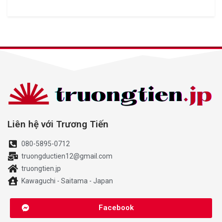
Liên hệ với Trương Tiến
080-5895-0712
truongductien12@gmail.com
truongtien.jp
Kawaguchi - Saitama - Japan
Facebook