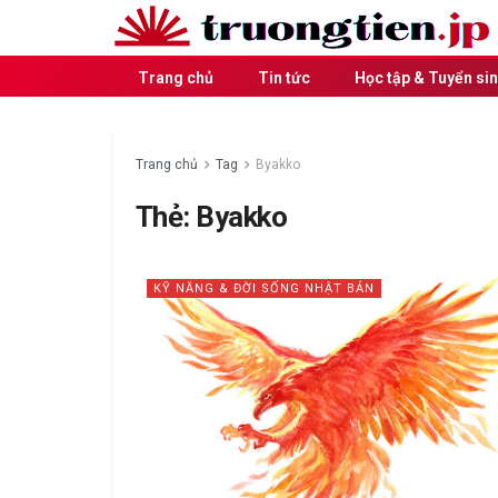
Trang chủ
Tin tức
Học tập & Tuyển si
Trang chủ
Tag
Byakko
Thẻ:
Byakko
KỸ NĂNG & ĐỜI SỐNG NHẬT BẢN