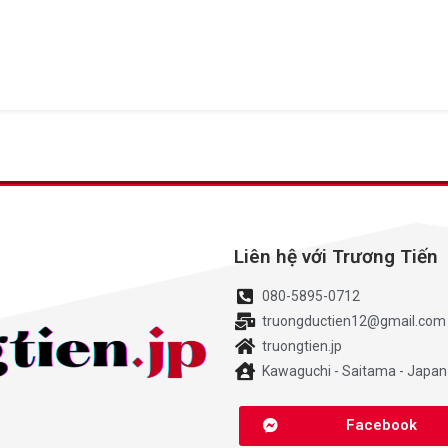
Liên hệ với Trương Tiến
080-5895-0712
truongductien12@gmail.com
truongtien.jp
Kawaguchi - Saitama - Japan
Facebook