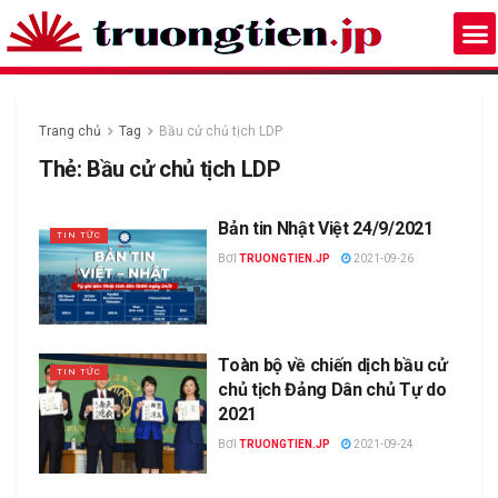
Trang chủ
Tag
Bầu cử chủ tịch LDP
Thẻ:
Bầu cử chủ tịch LDP
Bản tin Nhật Việt 24/9/2021
TIN TỨC
BƠI
TRUONGTIEN.JP
2021-09-26
Toàn bộ về chiến dịch bầu cử
TIN TỨC
chủ tịch Đảng Dân chủ Tự do
2021
BƠI
TRUONGTIEN.JP
2021-09-24