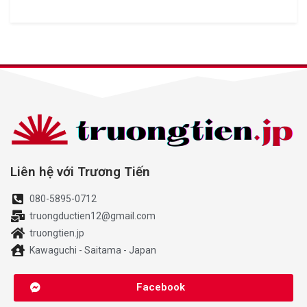
Liên hệ với Trương Tiến
080-5895-0712
truongductien12@gmail.com
truongtien.jp
Kawaguchi - Saitama - Japan
Facebook