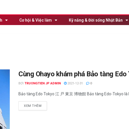
nh
Cơ hội & Việc làm
Kỹ năng & Đời sống Nhật Bản
Cùng Ohayo khám phá Bảo tàng Edo
BƠI
TRUONGTIEN JP ADMIN
2021-12-31
0
Bảo tàng Edo Tokyo 江 戸 東京 博物館 Bảo tàng Edo-Tokyo là bảo
XEM THÊM