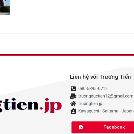
Liên hệ với Trương Tiến
080-5895-0712
truongductien12@gmail.com
truongtien.jp
Kawaguchi - Saitama - Japan
Facebook