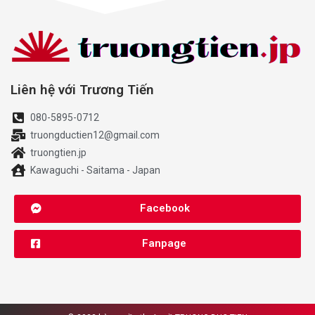
Liên hệ với Trương Tiến
080-5895-0712
truongductien12@gmail.com
truongtien.jp
Kawaguchi - Saitama - Japan
Facebook
Fanpage