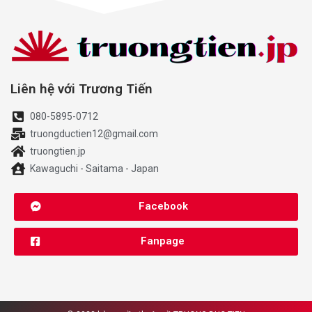
Liên hệ với Trương Tiến
080-5895-0712
truongductien12@gmail.com
truongtien.jp
Kawaguchi - Saitama - Japan
Facebook
Fanpage