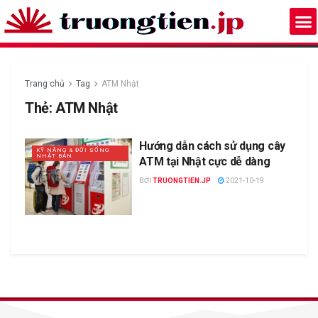
Trang chủ
Tag
ATM Nhật
Thẻ:
ATM Nhật
Hướng dẫn cách sử dụng cây
KỸ NĂNG & ĐỜI SỐNG
NHẬT BẢN
ATM tại Nhật cực dễ dàng
BƠI
TRUONGTIEN.JP
2021-10-19