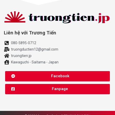
Liên hệ với Trương Tiến
080-5895-0712
truongductien12@gmail.com
truongtien.jp
Kawaguchi - Saitama - Japan
Facebook
Fanpage