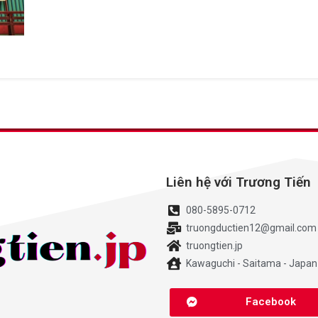
Liên hệ với Trương Tiến
080-5895-0712
truongductien12@gmail.com
truongtien.jp
Kawaguchi - Saitama - Japan
Facebook