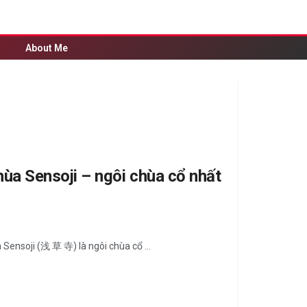
About Me
ùa Sensoji – ngôi chùa cổ nhất
 Sensoji (浅 草 寺) là ngôi chùa cổ ...