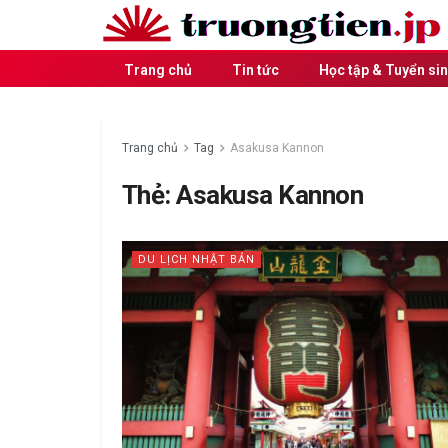
Trang chủ
Tin tức
Học tập & Tuyển si
Trang chủ
Tag
Asakusa Kannon
Thẻ:
Asakusa Kannon
DU LỊCH NHẬT BẢN