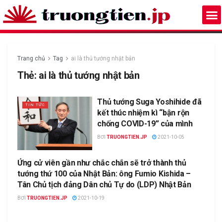
Trang chủ
Tag
ai là thủ tướng nhật bản
Thẻ:
ai là thủ tướng nhật bản
Thủ tướng Suga Yoshihide đã
TIN TỨC
kết thúc nhiệm kì “bận rộn
chống COVID-19” của mình
BƠI
TRUONGTIEN.JP
2021-10-05
Ứng cử viên gần như chắc chắn sẽ trở thành thủ
TIN TỨC
tướng thứ 100 của Nhật Bản: ông Fumio Kishida –
Tân Chủ tịch đảng Dân chủ Tự do (LDP) Nhật Bản
BƠI
TRUONGTIEN.JP
2021-10-19