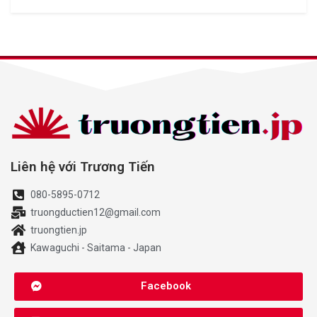
Liên hệ với Trương Tiến
080-5895-0712
truongductien12@gmail.com
truongtien.jp
Kawaguchi - Saitama - Japan
Facebook