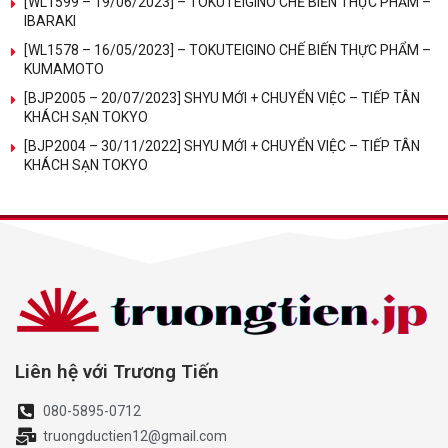
[WL1599 – 19/06/2023] – TOKUTEIGINO CHẾ BIẾN THỰC PHẨM –
IBARAKI
[WL1578 – 16/05/2023] – TOKUTEIGINO CHẾ BIẾN THỰC PHẨM –
KUMAMOTO
[BJP2005 – 20/07/2023] SHYU MỚI + CHUYỂN VIỆC – TIẾP TÂN
KHÁCH SẠN TOKYO
[BJP2004 – 30/11/2022] SHYU MỚI + CHUYỂN VIỆC – TIẾP TÂN
KHÁCH SẠN TOKYO
Liên hệ với Trương Tiến
080-5895-0712
truongductien12@gmail.com