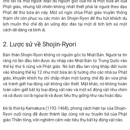
cho tất cả mọi người. Mặc dù nguồn gốc của nó là một bữa ăn của
Phật giáo, nhưng tất nhiên không nhất thiết phải là người theo đạo
Phật để thử bữa ăn này. Một số ngôi chùa Phật giáo truyền thống
thậm chí còn phục vụ các món ăn Shojin-Ryori để thu hút khách du
lịch muốn thử chế độ ăn uống độc đáo tại một di tích lịch sử một
cách dễ dàng và bình dị.
2. Lược sử về Shojin-Ryori
Bản thân Shojin-Ryori không có nguồn gốc từ Nhật Bản. Người ta tin
rằng nó lần đầu tiên được du nhập vào Nhật Bản từ Trung Quốc vào
thế kỷ thứ 6 cùng với Phật giáo. Nó bắt đầu lan rộng khắp đất nước
vào khoảng thế kỷ 12 như một bữa ăn lý tưởng cho các nhà sư Phật
giáo, khuyến khích họ chỉ chấp nhận một lượng chế độ ăn vừa phải
và tránh giết hại động vật không cần thiết. Mặt khác, nó không hoàn
toàn cấm giết bất kỳ loại động vật nào và một số động vật như chim
và cá được coi là ngoại lệ và được tiêu thụ giống như rau hoặc đậu.
Đó là thời kỳ Kamakura (1192-1468), phong cách hiện tại của Shojin-
Ryori cuối cùng đã được thành lập cùng với sự truyền bá của Phật
giáo Thiền tông, vốn nghiêm cấm việc tiêu thụ bất kỳ động vật nào.