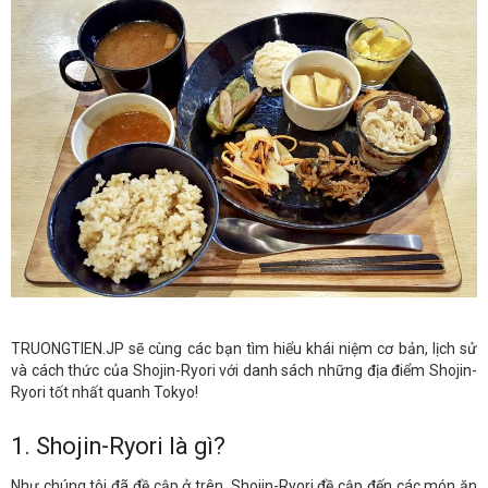
TRUONGTIEN.JP sẽ cùng các bạn tìm hiểu khái niệm cơ bản, lịch sử
và cách thức của Shojin-Ryori với danh sách những địa điểm Shojin-
Ryori tốt nhất quanh Tokyo!
1. Shojin-Ryori là gì?
Như chúng tôi đã đề cập ở trên, Shojin-Ryori đề cập đến các món ăn