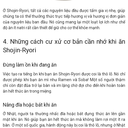
Ở Shojin-Ryori, tất cả các nguyên liệu đều được tẩm gia vị nhẹ, giúp
chúng ta có thể thưởng thức trực tiếp hương vị và hương vị đơn giản
của nguyên liệu ban đầu. Nó cũng mang lại một loạt lợi ích như chế
độ ăn ít natri rất cần thiết để giữ cho cơ thể khỏe mạnh.
4. Những cách cư xử cơ bản cần nhớ khi ăn
Shojin-Ryori
Đừng làm ồn khi đang ăn
Việc tạo ra tiếng ồn khi bạn ăn Shojin-Ryori được coi là thô lỗ. Nó chỉ
được phép khi bạn ăn mì như Ramen và Soba! Một số người thậm
chí còn đặt đũa trở lại bàn và im lặng chờ đợi cho đến khi hoàn toàn
ăn hết thức ăn trong miệng.
Nâng đĩa hoặc bát khi ăn
Ở Nhật, người ta thường nhấc đĩa hoặc bát đựng thức ăn lên gần
mặt khi ăn. Nó giúp bạn ăn hết thức ăn mà không làm rơi một ít ra
bàn. Ở một số quốc gia, hành động này bị coi là thô lỗ, nhưng ở Nhật