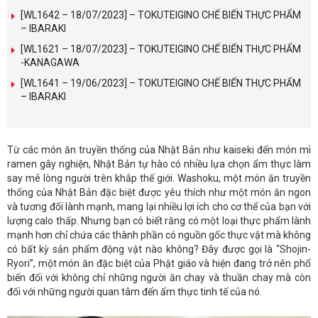
[WL1642 – 18/07/2023] – TOKUTEIGINO CHẾ BIẾN THỰC PHẨM
– IBARAKI
[WL1621 – 18/07/2023] – TOKUTEIGINO CHẾ BIẾN THỰC PHẨM
-KANAGAWA
[WL1641 – 19/06/2023] – TOKUTEIGINO CHẾ BIẾN THỰC PHẨM
– IBARAKI
Từ các món ăn truyền thống của Nhật Bản như kaiseki đến món mì
ramen gây nghiện, Nhật Bản tự hào có nhiều lựa chọn ẩm thực làm
say mê lòng người trên khắp thế giới. Washoku, một món ăn truyền
thống của Nhật Bản đặc biệt được yêu thích như một món ăn ngon
và tương đối lành mạnh, mang lại nhiều lợi ích cho cơ thể của bạn với
lượng calo thấp. Nhưng bạn có biết rằng có một loại thực phẩm lành
mạnh hơn chỉ chứa các thành phần có nguồn gốc thực vật mà không
có bất kỳ sản phẩm động vật nào không? Đây được gọi là “Shojin-
Ryori”, một món ăn đặc biệt của Phật giáo và hiện đang trở nên phổ
biến đối với không chỉ những người ăn chay và thuần chay mà còn
đối với những người quan tâm đến ẩm thực tinh tế của nó.