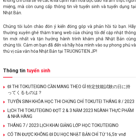
không chỉ chia sẻ về các khía cạnh văn hóa độc đáo và ẩm thực ngon
miệng, mà còn cung cấp thông tin về tuyển sinh và tuyển dụng tại
Nhật Bản.
Chúng tôi luôn chào đón ý kiến đóng góp và phản hồi từ bạn. Hãy
thường xuyên ghé thăm trang web của chúng tôi để cập nhật thông
tin mới nhất và tận hưởng hành trình khám phá Nhật Bản cùng
chúng tôi. Cảm ơn bạn đã đến và hãy hòa mình vào sự phong phú và
thú vị của văn hóa Nhật Bản tại TRUONGTIEN.JP!
Thông tin
tuyển sinh
ĐI THI TOKUTEIGINO CẦN MANG THEO GÌ 特定技能試験の日に持
ってくるものは？
TUYỂN SINH KHÓA HỌC THI CHỨNG CHỈ TOKUTEI THÁNG 8 / 2023
LỊCH THI TOKUTEIGINO ĐỢT 2 & 3 NĂM 2023 NGÀNH THỰC PHẨM
& NHÀ HÀNG
THÁNG 7 / 2023 LỊCH KHAI GIẢNG LỚP HỌC TOKUTEIGINO
CÓ TIN ĐƯỢC KHÔNG ĐI DU HỌC NHẬT BẢN CHỈ TỪ 16,5tr vnđ