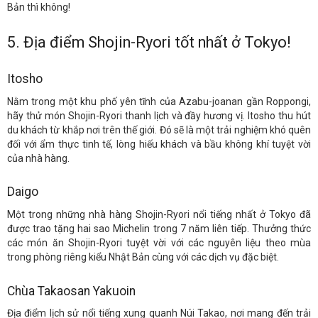
Bản thì không!
5. Địa điểm Shojin-Ryori tốt nhất ở Tokyo!
Itosho
Nằm trong một khu phố yên tĩnh của Azabu-joanan gần Roppongi,
hãy thử món Shojin-Ryori thanh lịch và đầy hương vị. Itosho thu hút
du khách từ khắp nơi trên thế giới. Đó sẽ là một trải nghiệm khó quên
đối với ẩm thực tinh tế, lòng hiếu khách và bầu không khí tuyệt vời
của nhà hàng.
Daigo
Một trong những nhà hàng Shojin-Ryori nổi tiếng nhất ở Tokyo đã
được trao tặng hai sao Michelin trong 7 năm liên tiếp. Thưởng thức
các món ăn Shojin-Ryori tuyệt vời với các nguyên liệu theo mùa
trong phòng riêng kiểu Nhật Bản cùng với các dịch vụ đặc biệt.
Chùa Takaosan Yakuoin
Địa điểm lịch sử nổi tiếng xung quanh Núi Takao, nơi mang đến trải