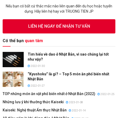
Nếu bạn có bất cứ thắc mắc nào liên quan đến du học hoặc tuyển
dụng. Hãy liên hệ hay với TRUONG TIEN JP
LIÊN HỆ NGAY ĐỂ NHẬN TƯ VẤN
Có thể bạn
quan tâm
Tìm hiểu về dao ở Nhật Bản, vì sao chúng lại tốt
như vậy?
2022-01-30
“Kyushoku” là gì? – Top 5 món ăn phổ biến nhất
Nhật Bản
2022-01-27
TOP những món ăn vặt phổ biến nhất ở Nhật Bản (2022)
2022-01-25
Những lưu ý khi thưởng thức Kaiseki
2023-01-08
Kaiseki: Nghệ thuật Ẩm thực Nhật Bản
2022-01-14